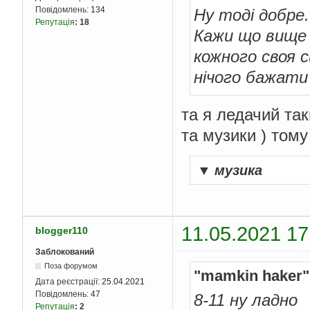
Повідомлень:
134
Ну тоді добре.
Репутація
:
18
Кажи що вище 
кожного своя с
нічого бажати 
та я ледачий та
та музики ) тому
▼
музика
11.05.2021 17
blogger110
Заблокований
Поза форумом
"mamkin haker"
Дата реєстрації:
25.04.2021
Повідомлень:
47
8-11 ну ладно
Репутація
:
2