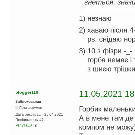
гнеться, знач
1) незнаю
2) хаваю після 4
ps. снідаю норм
3) 10 з фізри -_
горба немає і 
з шиєю трішки н
11.05.2021 18
blogger110
Заблокований
Горбик маленький
Поза форумом
Дата реєстрації:
25.04.2021
А в мене там де 
Повідомлень:
47
компом не можу
Репутація
:
2