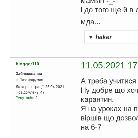
мамкін -_-
і до того ще й в 
мда...
▼
haker
11.05.2021 17
blogger110
Заблокований
А треба учитися
Поза форумом
Дата реєстрації:
25.04.2021
Ну добре що хоч
Повідомлень:
47
карантин.
Репутація
:
2
Я на уроках на п
віршів що дозво
на 6-7