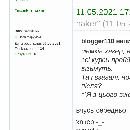
11.05.2021 17
"mamkin haker"
haker" (11.05
Заблокований
Поза форумом
blogger110 нап
Дата реєстрації:
06.05.2021
Повідомлень:
134
мамкін хакер, 
Репутація
:
18
всі курси прой
візьмуть.
Та і взагалі, 
після?
**Я з цього вж
вчусь середньо
хакер -_-