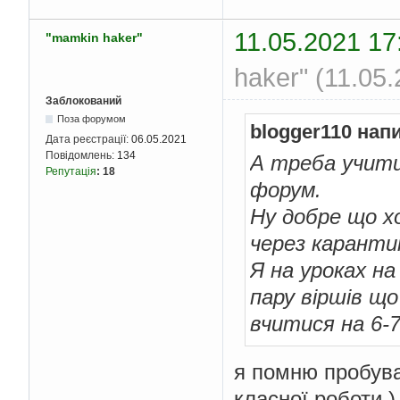
11.05.2021 17
"mamkin haker"
haker" (11.05
Заблокований
Поза форумом
blogger110 нап
Дата реєстрації:
06.05.2021
Повідомлень:
134
А треба учити
Репутація
:
18
форум.
Ну добре що х
через каранти
Я на уроках на
пару віршів щ
вчитися на 6-
я помню пробува
класної роботи )