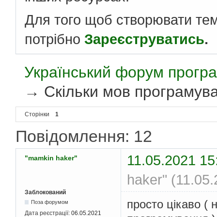
Для того щоб створювати те
потрібно
Зареєструватись
.
Український форум програ
→
Скільки мов програмув
Сторінки
1
Повідомлення: 12
11.05.2021 15
"mamkin haker"
haker" (11.05
Заблокований
просто цікаво ( 
Поза форумом
Дата реєстрації:
06.05.2021