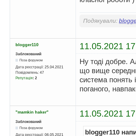
Подякували:
blogg
11.05.2021 17
blogger110
Заблокований
Ну тоді добре. 
Поза форумом
Дата реєстрації:
25.04.2021
що вище середнь
Повідомлень:
47
система понять і
Репутація
:
2
поганого, навпак
11.05.2021 17
"mamkin haker"
Заблокований
Поза форумом
blogger110 нап
Дата реєстрації:
06.05.2021