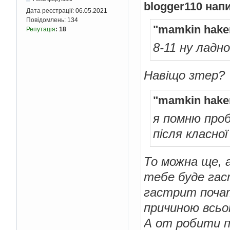
blogger110 нап
Дата реєстрації:
06.05.2021
Повідомлень:
134
"mamkin hake
Репутація
:
18
8-11 ну ладно
Навіщо зтер?
"mamkin hake
я помню проб
після класної
То можна ще, 
тебе буде гас
гастрит почат
причиною всь
А от робити пе