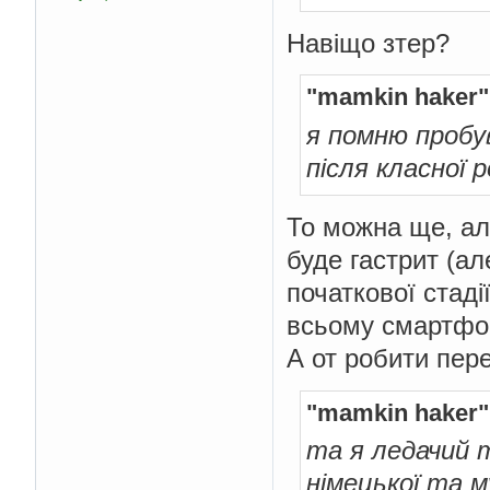
Навіщо зтер?
"mamkin haker"
я помню пробу
після класної 
То можна ще, ал
буде гастрит (а
початкової стад
всьому смартфо
А от робити пере
"mamkin haker"
та я ледачий
німецької та м