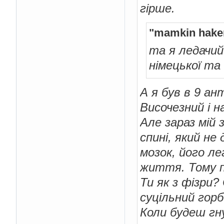
гірше.
"mamkin hake
та я ледачий 
німецької та
А я був в 9 ан
Височезний і н
Але зараз мій 
спині, який не
мозок, його ле
життя. Тому п
Ти як з фізри?
суцільний гор
Коли будеш гн