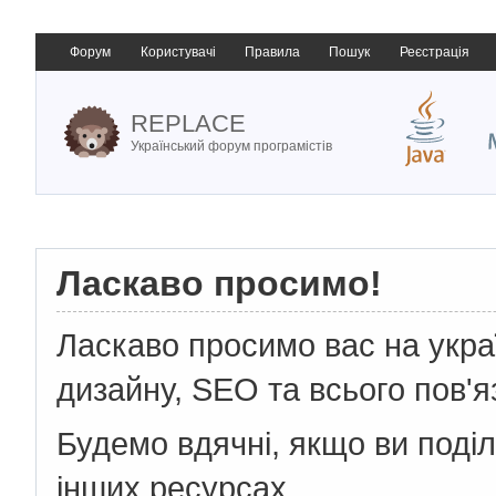
Форум
Користувачі
Правила
Пошук
Реєстрація
REPLACE
Український форум програмістів
Ласкаво просимо!
Ласкаво просимо вас на укр
дизайну, SEO та всього пов'я
Будемо вдячні, якщо ви поді
інших ресурсах.