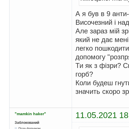
А я був в 9 анти
Височезний і на
Але зараз мій зр
який не дає мені
легко пошкодити 
допомогу "розпр
Ти як з фізри? 
горб?
Коли будеш гнут
значить скоро зр
11.05.2021 18
"mamkin haker"
Заблокований
Поза форумом