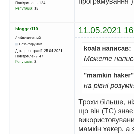
програмування )
Повідомлень:
134
Репутація
:
18
11.05.2021 16
blogger110
Заблокований
Поза форумом
koala написав:
Дата реєстрації:
25.04.2021
Повідомлень:
47
Можете напис
Репутація
:
2
"mamkin haker"
на рівні розум
Трохи більше, ні
що він (ТС) знає
використовуваних
мамкін хакер, а 