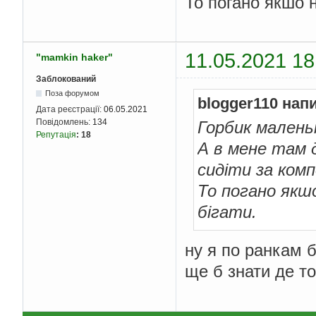
То погано якшо н
11.05.2021 18
"mamkin haker"
Заблокований
Поза форумом
blogger110 нап
Дата реєстрації:
06.05.2021
Повідомлень:
134
Горбик маленьк
Репутація
:
18
А в мене там д
сидіти за ком
То погано якшо
бігати.
ну я по ранкам б
ще б знати де т