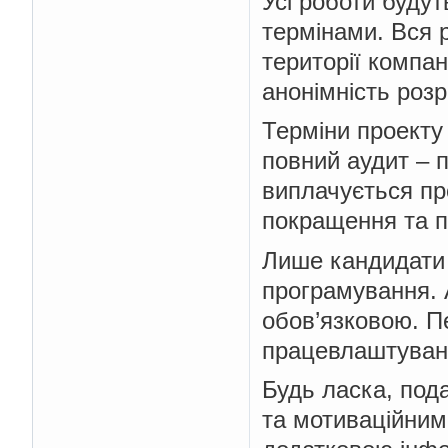
Усі роботи буду
термінами. Вся 
території компа
анонімність розр
Терміни проекту 
повний аудит – 
виплачується про
покращення та п
Лише кандидати 
програмування. 
обов’язковою. П
працевлаштуванн
Будь ласка, под
та мотиваційним