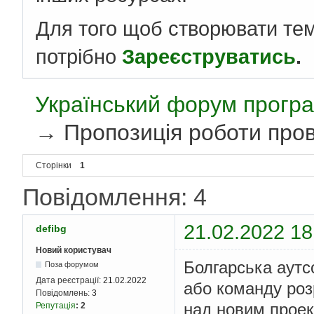
Для того щоб створювати те
потрібно
Зареєструватись
.
Український форум програ
→
Пропозиція роботи пров
Сторінки
1
Повідомлення: 4
21.02.2022 18
defibg
Новий користувач
Болгарська аутс
Поза форумом
Дата реєстрації:
21.02.2022
або команду роз
Повідомлень:
3
над новим проек
Репутація
:
2