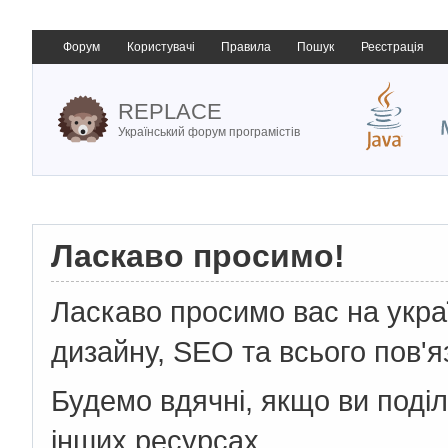
Форум
Користувачі
Правила
Пошук
Реєстрація
REPLACE
Український форум програмістів
Ласкаво просимо!
Ласкаво просимо вас на укр
дизайну, SEO та всього пов'я
Будемо вдячні, якщо ви поді
інших ресурсах.