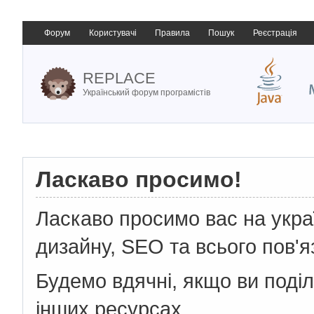
Форум
Користувачі
Правила
Пошук
Реєстрація
REPLACE
Український форум програмістів
Ласкаво просимо!
Ласкаво просимо вас на укр
дизайну, SEO та всього пов'я
Будемо вдячні, якщо ви поді
інших ресурсах.