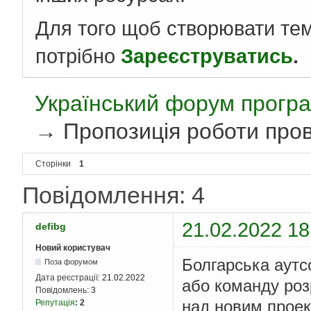
Для того щоб створювати те
потрібно
Зареєструватись
.
Український форум програ
→
Пропозиція роботи пров
Сторінки
1
Повідомлення: 4
21.02.2022 18
defibg
Новий користувач
Болгарська аутс
Поза форумом
Дата реєстрації:
21.02.2022
або команду роз
Повідомлень:
3
над новим проек
Репутація
:
2