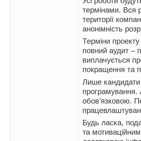
Усі роботи буду
термінами. Вся 
території компа
анонімність розр
Терміни проекту 
повний аудит – 
виплачується про
покращення та п
Лише кандидати 
програмування. 
обов’язковою. П
працевлаштуванн
Будь ласка, под
та мотиваційним