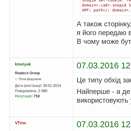
злодій Set-Cookie: r
domain=.сайт-злодій 
GMT; path=/; domain=.
А також сторінку
я його передаю 
В чому може бу
07.03.2016 12
ktretyak
Replace Group
Це типу обхід за
Поза форумом
Дата реєстрації:
30.01.2014
Найперше - а де
Повідомлень:
2 080
Репутація
:
758
використовують 
07.03.2016 12
VTrim