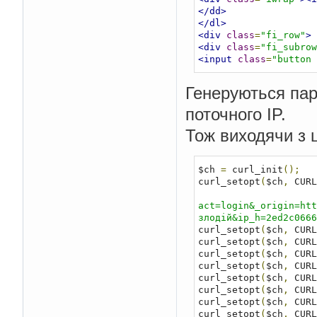
</dd>
</dl>
<div
class
=
"fi_row"
>
<div
class
=
"fi_subrow
<input
class
=
"button 
Генеруються пара
поточного IP.
Тож виходячи з ц
$ch 
=
 curl_init
();
curl_setopt
(
$ch
,
 CURL
act=login&_origin=htt
злодій&ip_h=2ed2c066
curl_setopt
(
$ch
,
 CURL
curl_setopt
(
$ch
,
 CURL
curl_setopt
(
$ch
,
 CURL
curl_setopt
(
$ch
,
 CURL
curl_setopt
(
$ch
,
 CURL
curl_setopt
(
$ch
,
 CURL
curl_setopt
(
$ch
,
 CURL
curl_setopt
(
$ch
,
 CURL