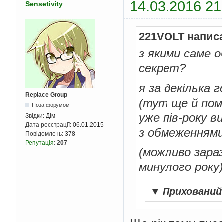
14.03.2016 21
Sensetivity
221VOLT напис
з якими саме 
секрет?
я за декілька 
Replace Group
(тут ще й поми
Поза форумом
уже пів-року 
Звідки:
Дім
Дата реєстрації:
06.01.2015
з обмеженнями
Повідомлень:
378
Репутація
:
207
(можливо зара
минулого року
▼
Приховани