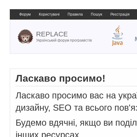
Форум
Користувачі
Правила
Пошук
Реєстрація
REPLACE
Український форум програмістів
Ласкаво просимо!
Ласкаво просимо вас на укр
дизайну, SEO та всього пов'я
Будемо вдячні, якщо ви поді
інших ресурсах.