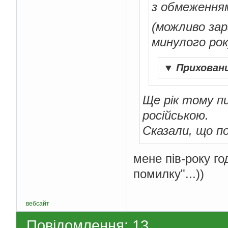
з обмеження
(можливо зар
минулого рок
▼
Прихован
Ще рік тому п
російською.
Сказали, що по
мене пів-року г
помилку"...))
вебсайт
Повідомлення: 13