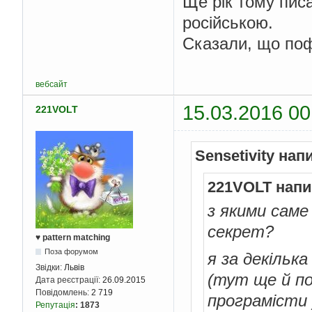
Ще рік тому пис
російською.
Сказали, що поф
вебсайт
15.03.2016 00
221VOLT
Sensetivity нап
221VOLT напи
з якими сам
секрет?
♥ pattern matching
Поза форумом
я за декільк
Звідки:
Львів
(тут ще й по
Дата реєстрації:
26.09.2015
Повідомлень:
2 719
програмісти 
Репутація
:
1873