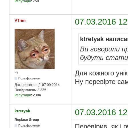
Репутація
:
758
07.03.2016 12
VTrim
ktretyak написа
Ви говорили п
будуть стати
Для кожного унік
=)
Поза форумом
Ну перевірте сам
Дата реєстрації:
07.09.2014
Повідомлень:
3 335
Репутація
:
2304
07.03.2016 12
ktretyak
Replace Group
Перевірив, як і о
Поза форумом