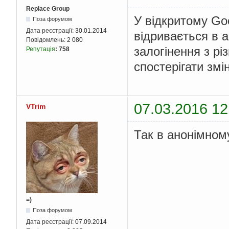
Replace Group
У відкритому Goo
Поза форумом
Дата реєстрації:
30.01.2014
відривається в 
Повідомлень:
2 080
залогінення з рі
Репутація
:
758
спостерігати змі
07.03.2016 12
VTrim
Так в анонімном
=)
Поза форумом
Дата реєстрації:
07.09.2014