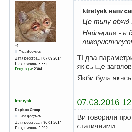
ktretyak написа
Це типу обхід
Найперше - а д
використовуют
=)
Поза форумом
Ті два параметри
Дата реєстрації:
07.09.2014
Повідомлень:
3 335
якісь ще заголов
Репутація
:
2304
Якби була якась 
07.03.2016 12
ktretyak
Replace Group
Ви говорили про 
Поза форумом
Дата реєстрації:
30.01.2014
статичними.
Повідомлень:
2 080