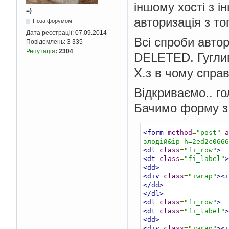
іншому хості з і
=)
авторизація з то
Поза форумом
Дата реєстрації:
07.09.2014
Всі спроби автор
Повідомлень:
3 335
Репутація
:
2304
DELETED. Гуглив
Х.з в чому справ
Відкриваємо.. го
Бачимо форму з
<form
method
=
"post"
a
злодій&ip_h=2ed2c066
<dl
class
=
"fi_row"
>
<dt
class
=
"fi_label"
>
<dd>
<div
class
=
"iwrap"
><i
</dd>
</dl>
<dl
class
=
"fi_row"
>
<dt
class
=
"fi_label"
>
<dd>
<div
class
=
"iwrap"
><i