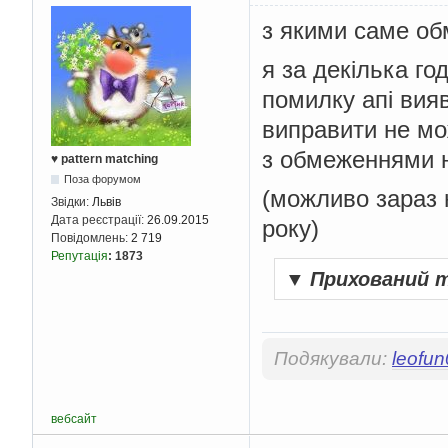
з якими саме об
я за декілька го
помилку апі вияв
виправити не мо
з обмеженнями 
♥ pattern matching
Поза форумом
(можливо зараз 
Звідки:
Львів
Дата реєстрації:
26.09.2015
року)
Повідомлень:
2 719
Репутація
:
1873
▼
Прихований 
Подякували:
leofu
вебсайт