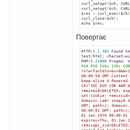
curl_setopt
(
$ch
,
 CURL
curl_setopt
(
$ch
,
 CURL
$res 
=
 curl_exec
(
$ch
)
curl_close
(
$ch
);
echo $res
;
Повертає
HTTP
/
1.1
302
Found
Se
text
/
html
;
 charset
=
wi
PHP
/
3.21890
Pragma
:
n
PSA PSD IVAi IVDi CON
role=fast&to=&s=0&m=1
08:09:59 GMT Content-
keep-alive X-Powered-
CP="IDC DSP COR ADM D
remixmid=DELETED; exp
Set-Cookie: remixsid=
domain=.сайт-злодій 
GMT; path=/; domain=.
00:00:01 GMT; path=/;
01 Jan 1970 00:00:01 
expires=Thu, 01 Jan 1
remixapi_sid=DELETED;