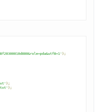
98f20300010d880&role=pda&utf8=1'
);
xt'
);
txt'
);