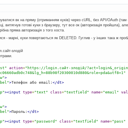
уватися вк на пряму (отриманням куків) через cURL, без API/OAuth (там 
і, витягнув готові куки з браузеру, тут все ок (авторизація пройшла), але
трібна пряма авторизація з того хоста.
ися - марні, куки повертаються як DELETED. Гуглив - у інших така ж про
.сайт-злодій
етрами.
st"
action
=
"https://login.сайт-злодій/?act=login&_origi
2c06660adb0c748&lg_h=88b98f20300010d880&role=pda&utf8=1"
w"
>
bel"
>
Телефон або email:
</dt>
p"
><input
type
=
"text"
class
=
"textfield"
name
=
"email"
val
w"
>
bel"
>
Пароль:
</dt>
p"
><input
type
=
"password"
class
=
"textfield"
name
=
"pass"