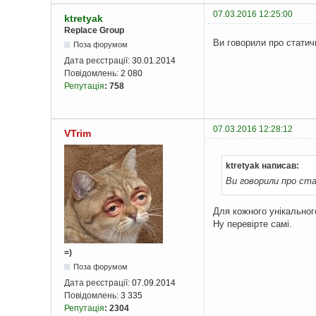
07.03.2016 12:25:00
ktretyak
Replace Group
Ви говорили про статичн
Поза форумом
Дата реєстрації:
30.01.2014
Повідомлень:
2 080
Репутація
:
758
07.03.2016 12:28:12
VTrim
ktretyak написав:
Ви говорили про ст
Для кожного унікальног
Ну перевірте самі.
=)
Поза форумом
Дата реєстрації:
07.09.2014
Повідомлень:
3 335
Репутація
:
2304