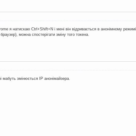
rome я натискаю Ctrl+Shift+N і мені він відривається в анонімному режим
 браузер), можна спостерігати зміну того токена.
і мабуть змінюється IP анонімайзера.