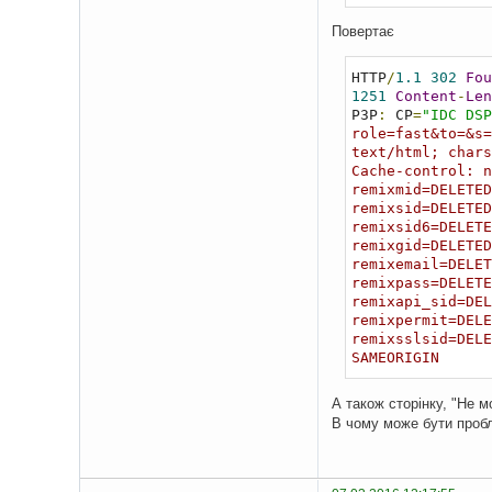
Повертає
HTTP
/
1.1
302
Fou
1251
Content
-
Len
P3P
:
 CP
=
"IDC DSP
role=fast&to=&s=
text/html; chars
Cache-control: n
remixmid=DELETED
remixsid=DELETED
remixsid6=DELETE
remixgid=DELETED
remixemail=DELET
remixpass=DELETE
remixapi_sid=DEL
remixpermit=DELE
remixsslsid=DELE
SAMEORIGIN
А також сторінку, "Не 
В чому може бути проб