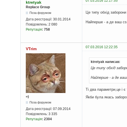
07.03.2016 12:17:55
ktretyak
Replace Group
Це типу обхід заборони
Поза форумом
Дата реєстрації:
30.01.2014
Найперше - а де ваш cs
Повідомлень:
2 080
Репутація
:
758
07.03.2016 12:22:35
VTrim
ktretyak написав:
Це типу обхід забор
Найперше - а де ваш
Ті два параметри,це і є
=)
Якби була якась заборон
Поза форумом
Дата реєстрації:
07.09.2014
Повідомлень:
3 335
Репутація
:
2304