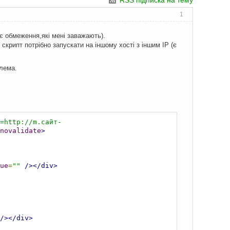
RSS підписка на тему
1
є обмеження,які мені заважають).
 скрипт потрібно запускати на іншому хості з іншим IP (є
блема.
n=http://m.сайт-
novalidate
>
ue
=
""
/></div>
/></div>