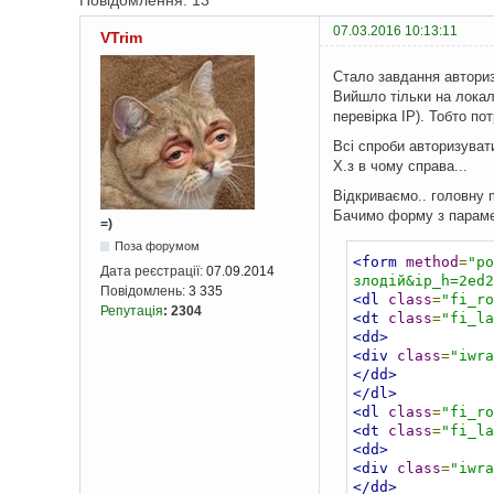
Повідомлення: 13
07.03.2016 10:13:11
VTrim
Стало завдання авториз
Вийшло тільки на локалц
перевірка IP). Тобто по
Всі спроби авторизуват
Х.з в чому справа...
Відкриваємо.. головну m
Бачимо форму з парам
=)
Поза форумом
<form
method
=
"po
Дата реєстрації:
07.09.2014
злодій&ip_h=2ed
Повідомлень:
3 335
<dl
class
=
"fi_ro
Репутація
:
2304
<dt
class
=
"fi_la
<dd>
<div
class
=
"iwra
</dd>
</dl>
<dl
class
=
"fi_ro
<dt
class
=
"fi_la
<dd>
<div
class
=
"iwra
</dd>