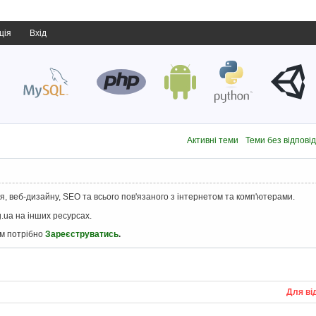
ція
Вхід
Активні теми
Теми без відпові
, веб-дизайну, SEO та всього пов'язаного з інтернетом та комп'ютерами.
.ua на інших ресурсах.
ам потрібно
Зареєструватись
.
Для ві