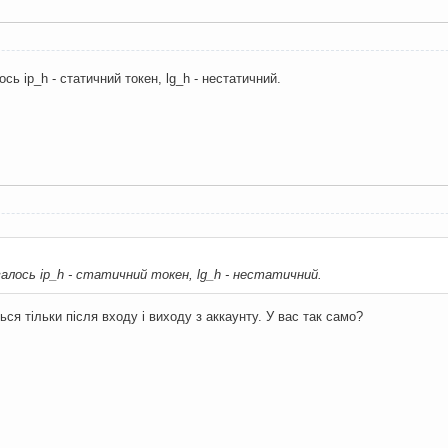
ось ip_h - статичний токен, lg_h - нестатичний.
увалось ip_h - статичний токен, lg_h - нестатичний.
ься тільки після входу і виходу з аккаунту. У вас так само?