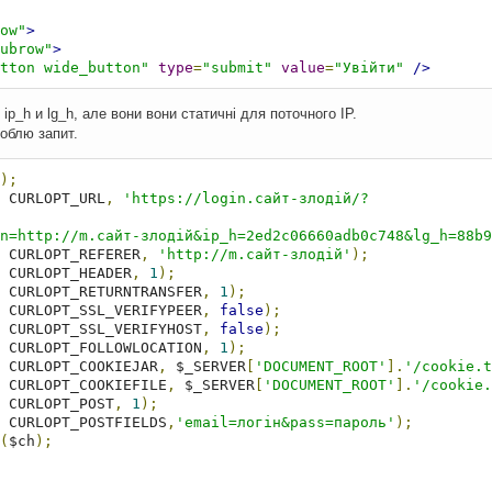
ow"
>
ubrow"
>
tton wide_button"
type
=
"submit"
value
=
"Увійти"
/>
p_h и lg_h, але вони вони статичні для поточного IP.
роблю запит.
);
 CURLOPT_URL
,
'https://login.сайт-злодій/?

n=http://m.сайт-злодій&ip_h=2ed2c06660adb0c748&lg_h=88b
 CURLOPT_REFERER
,
'http://m.сайт-злодій'
);
 CURLOPT_HEADER
,
1
);
 CURLOPT_RETURNTRANSFER
,
1
);
 CURLOPT_SSL_VERIFYPEER
,
false
);
 CURLOPT_SSL_VERIFYHOST
,
false
);
 CURLOPT_FOLLOWLOCATION
,
1
);
 CURLOPT_COOKIEJAR
,
 $_SERVER
[
'DOCUMENT_ROOT'
].
'/cookie.t
 CURLOPT_COOKIEFILE
,
 $_SERVER
[
'DOCUMENT_ROOT'
].
'/cookie.
 CURLOPT_POST
,
1
);
 CURLOPT_POSTFIELDS
,
'email=логін&pass=пароль'
);
(
$ch
);