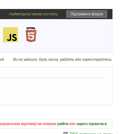
Найвигідніші умови хостингу
Підтримати форум
дей
Ви не увійшли.
Будь ласка, увійдіть або зареєструйтесь.
дправлення відповіді ви повинні
увійти
або
зареєструватися