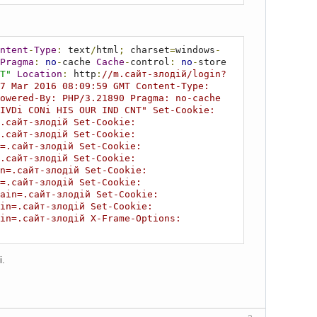
ntent
-
Type
:
 text
/
html
;
 charset
=
windows
-
Pragma
:
no
-
cache 
Cache
-
control
:
no
-
store 
T"
Location
:
 http
:
//m.сайт-злодій/login?
7 Mar 2016 08:09:59 GMT Content-Type: 
owered-By: PHP/3.21890 Pragma: no-cache 
IVDi CONi HIS OUR IND CNT" Set-Cookie: 
сайт-злодій Set-Cookie: 
сайт-злодій Set-Cookie: 
.сайт-злодій Set-Cookie: 
сайт-злодій Set-Cookie: 
=.сайт-злодій Set-Cookie: 
.сайт-злодій Set-Cookie: 
in=.сайт-злодій Set-Cookie: 
n=.сайт-злодій Set-Cookie: 
n=.сайт-злодій X-Frame-Options: 
і.