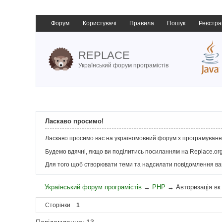
Форум
Користувачі
Правила
Пошук
Реєстра
REPLACE
Український форум програмістів
Ласкаво просимо!
Ласкаво просимо вас на україномовний форум з програмування
Будемо вдячні, якщо ви поділитись посиланням на Replace.org
Для того щоб створювати теми та надсилати повідомлення в
Український форум програмістів
→
PHP
→
Авторизація вк
Сторінки
1