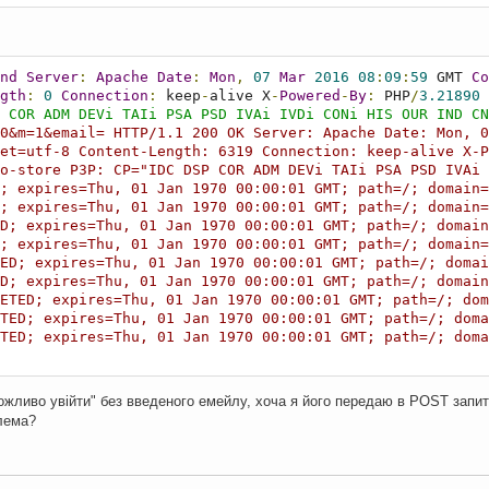
nd
Server
:
Apache
Date
:
Mon
,
07
Mar
2016
08
:
09
:
59
 GMT 
Co
gth
:
0
Connection
:
 keep
-
alive X
-
Powered
-
By
:
 PHP
/
3.21890
 COR ADM DEVi TAIi PSA PSD IVAi IVDi CONi HIS OUR IND CN
0&m=1&email= HTTP/1.1 200 OK Server: Apache Date: Mon, 0
et=utf-8 Content-Length: 6319 Connection: keep-alive X-P
o-store P3P: CP="IDC DSP COR ADM DEVi TAIi PSA PSD IVAi 
; expires=Thu, 01 Jan 1970 00:00:01 GMT; path=/; domain=.
; expires=Thu, 01 Jan 1970 00:00:01 GMT; path=/; domain=.
D; expires=Thu, 01 Jan 1970 00:00:01 GMT; path=/; domain=
; expires=Thu, 01 Jan 1970 00:00:01 GMT; path=/; domain=.
ED; expires=Thu, 01 Jan 1970 00:00:01 GMT; path=/; domain
D; expires=Thu, 01 Jan 1970 00:00:01 GMT; path=/; domain=
ETED; expires=Thu, 01 Jan 1970 00:00:01 GMT; path=/; doma
TED; expires=Thu, 01 Jan 1970 00:00:01 GMT; path=/; domai
TED; expires=Thu, 01 Jan 1970 00:00:01 GMT; path=/; domai
можливо увійти" без введеного емейлу, хоча я його передаю в POST запит
лема?