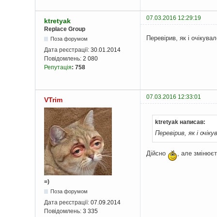
07.03.2016 12:29:19
ktretyak
Replace Group
Перевірив, як і очікувал
Поза форумом
Дата реєстрації:
30.01.2014
Повідомлень:
2 080
Репутація
:
758
07.03.2016 12:33:01
VTrim
ktretyak написав:
Перевірив, як і очік
Дійсно
, але змінюєт
=)
Поза форумом
Дата реєстрації:
07.09.2014
Повідомлень:
3 335