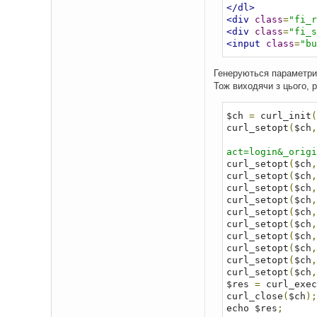
</dl>
<div
class
=
"fi_r
<div
class
=
"fi_s
<input
class
=
"bu
Генеруються параметри i
Тож виходячи з цього, 
$ch 
=
 curl_init
(
curl_setopt
(
$ch
,
act=login&_origi
curl_setopt
(
$ch
,
curl_setopt
(
$ch
,
curl_setopt
(
$ch
,
curl_setopt
(
$ch
,
curl_setopt
(
$ch
,
curl_setopt
(
$ch
,
curl_setopt
(
$ch
,
curl_setopt
(
$ch
,
curl_setopt
(
$ch
,
curl_setopt
(
$ch
,
$res 
=
 curl_exec
curl_close
(
$ch
);
echo $res
;