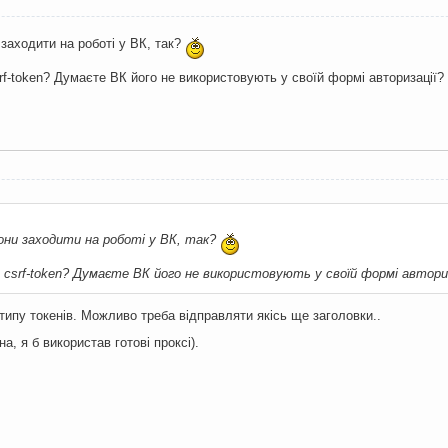
 заходити на роботі у ВК, так?
rf-token? Думаєте ВК його не використовують у своїй формі авторизації?
они заходити на роботі у ВК, так?
 csrf-token? Думаєте ВК його не використовують у своїй формі авториз
 типу токенів. Можливо треба відправляти якісь ще заголовки..
а, я б використав готові проксі).