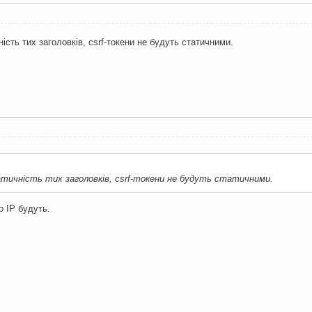
ість тих заголовків, csrf-токени не будуть статичними.
атичність тих заголовків, csrf-токени не будуть статичними.
о IP будуть.