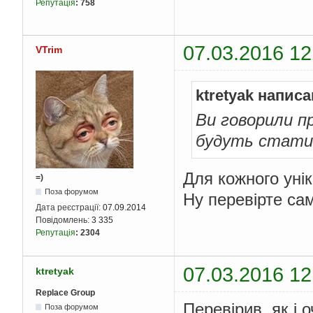
Репутація
:
758
07.03.2016 12
VTrim
ktretyak написа
Ви говорили п
будуть стати
Для кожного унік
=)
Поза форумом
Ну перевірте сам
Дата реєстрації:
07.09.2014
Повідомлень:
3 335
Репутація
:
2304
07.03.2016 12
ktretyak
Replace Group
Перевірив, як і о
Поза форумом