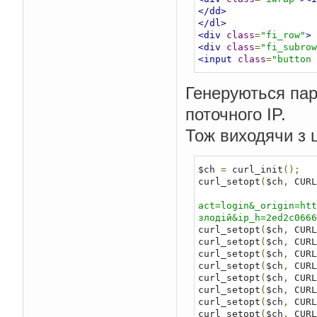
</dd>
</dl>
<div
class
=
"fi_row"
>
<div
class
=
"fi_subrow
<input
class
=
"button 
Генеруються пара
поточного IP.
Тож виходячи з ц
$ch 
=
 curl_init
();
curl_setopt
(
$ch
,
 CURL
act=login&_origin=htt
злодій&ip_h=2ed2c066
curl_setopt
(
$ch
,
 CURL
curl_setopt
(
$ch
,
 CURL
curl_setopt
(
$ch
,
 CURL
curl_setopt
(
$ch
,
 CURL
curl_setopt
(
$ch
,
 CURL
curl_setopt
(
$ch
,
 CURL
curl_setopt
(
$ch
,
 CURL
curl_setopt
(
$ch
,
 CURL