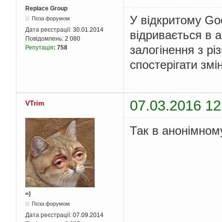
Replace Group
У відкритому Goo
Поза форумом
Дата реєстрації:
30.01.2014
відривається в 
Повідомлень:
2 080
залогінення з рі
Репутація
:
758
спостерігати змі
07.03.2016 12
VTrim
Так в анонімном
=)
Поза форумом
Дата реєстрації:
07.09.2014