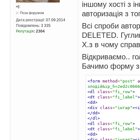
іншому хості з і
=)
авторизація з то
Поза форумом
Дата реєстрації:
07.09.2014
Всі спроби автор
Повідомлень:
3 335
Репутація
:
2304
DELETED. Гуглив
Х.з в чому справ
Відкриваємо.. го
Бачимо форму з
<form
method
=
"post"
a
злодій&ip_h=2ed2c066
<dl
class
=
"fi_row"
>
<dt
class
=
"fi_label"
>
<dd>
<div
class
=
"iwrap"
><i
</dd>
</dl>
<dl
class
=
"fi_row"
>
<dt
class
=
"fi_label"
>
<dd>
<div
class
=
"iwrap"
><i