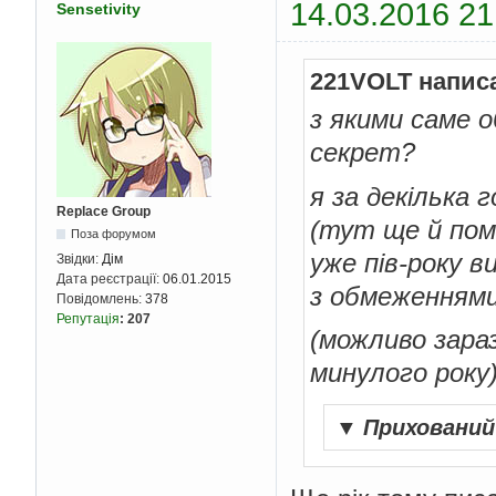
14.03.2016 21
Sensetivity
221VOLT напис
з якими саме 
секрет?
я за декілька 
Replace Group
(тут ще й поми
Поза форумом
уже пів-року 
Звідки:
Дім
Дата реєстрації:
06.01.2015
з обмеженнями
Повідомлень:
378
Репутація
:
207
(можливо зара
минулого року
▼
Приховани