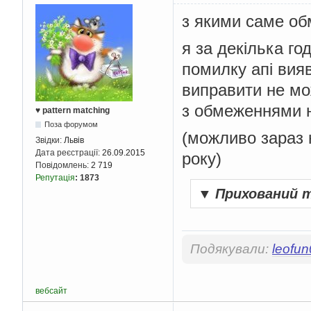
з якими саме об
я за декілька го
помилку апі вияв
виправити не мо
з обмеженнями 
♥ pattern matching
Поза форумом
(можливо зараз 
Звідки:
Львів
Дата реєстрації:
26.09.2015
року)
Повідомлень:
2 719
Репутація
:
1873
▼
Прихований 
Подякували:
leofu
вебсайт