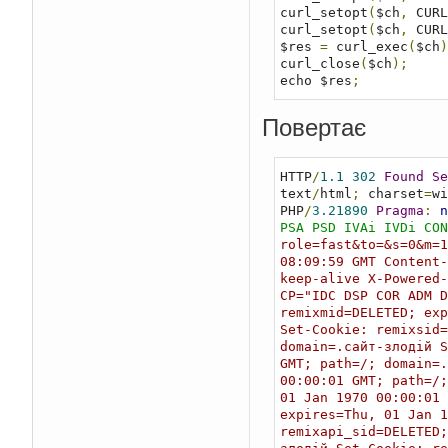
curl_setopt
(
$ch
,
 CURL
curl_setopt
(
$ch
,
 CURL
$res 
=
 curl_exec
(
$ch
)
curl_close
(
$ch
);
echo $res
;
Повертає
HTTP
/
1.1
302
Found
Se
text
/
html
;
 charset
=
wi
PHP
/
3.21890
Pragma
:
n
PSA PSD IVAi IVDi CON
role=fast&to=&s=0&m=1
08:09:59 GMT Content-
keep-alive X-Powered-
CP="IDC DSP COR ADM D
remixmid=DELETED; exp
Set-Cookie: remixsid=
domain=.сайт-злодій 
GMT; path=/; domain=.
00:00:01 GMT; path=/;
01 Jan 1970 00:00:01 
expires=Thu, 01 Jan 1
remixapi_sid=DELETED;