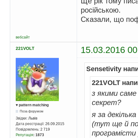
Ще рік тому пис
російською.
Сказали, що поф
вебсайт
15.03.2016 00
221VOLT
Sensetivity нап
221VOLT напи
з якими сам
секрет?
♥ pattern matching
Поза форумом
я за декільк
Звідки:
Львів
(тут ще й по
Дата реєстрації:
26.09.2015
Повідомлень:
2 719
програмісти 
Репутація
:
1873