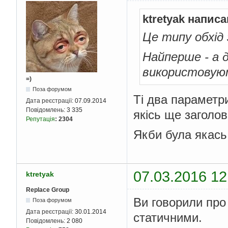
ktretyak написа
Це типу обхід
Найперше - а д
використовуют
=)
Поза форумом
Ті два параметри
Дата реєстрації:
07.09.2014
Повідомлень:
3 335
якісь ще заголов
Репутація
:
2304
Якби була якась 
07.03.2016 12
ktretyak
Replace Group
Ви говорили про 
Поза форумом
Дата реєстрації:
30.01.2014
статичними.
Повідомлень:
2 080