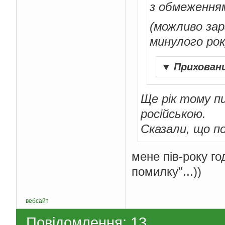
з обмеження
(можливо зар
минулого рок
▼
Прихован
Ще рік тому п
російською.
Сказали, що по
мене пів-року г
помилку"...))
вебсайт
Повідомлення: 13