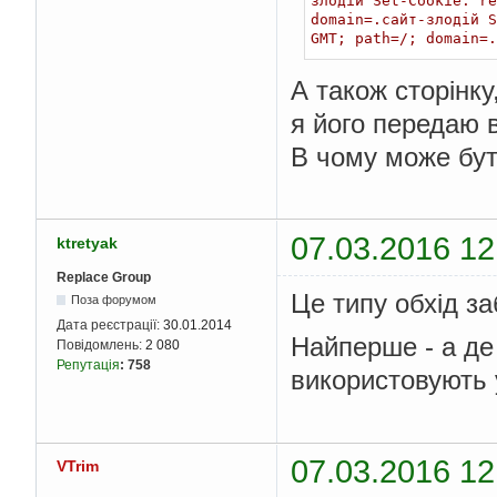
злодій Set-Cookie: r
domain=.сайт-злодій 
GMT; path=/; domain=.
А також сторінку
я його передаю 
В чому може бу
07.03.2016 12
ktretyak
Replace Group
Це типу обхід за
Поза форумом
Дата реєстрації:
30.01.2014
Найперше - а де
Повідомлень:
2 080
Репутація
:
758
використовують 
07.03.2016 12
VTrim