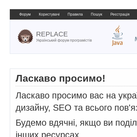
Форум
Користувачі
Правила
Пошук
Реєстрація
REPLACE
Український форум програмістів
Ласкаво просимо!
Ласкаво просимо вас на укр
дизайну, SEO та всього пов'я
Будемо вдячні, якщо ви поді
інших ресурсах.