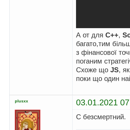
А от для
C++
,
Sc
багато,тим біль
з фінансової точ
поганим стратег
Схоже що
JS
, я
поки що один на
03.01.2021 07
plusxx
С безсмертний.