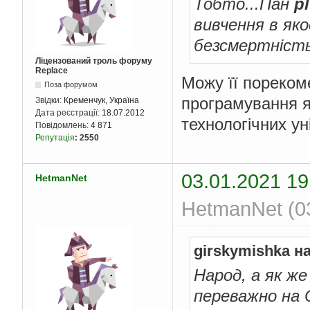
Тобто...Пан
p
вивчення в яко
безсмертніст
Ліцензований троль форуму
Replace
Можу її пореком
Поза форумом
програмування я
Звідки:
Кременчук, Україна
Дата реєстрації:
18.07.2012
технологічних ун
Повідомлень:
4 871
Репутація
:
2550
03.01.2021 19
HetmanNet
HetmanNet (03
girskymishka н
Народ, а як ж
переважно на 