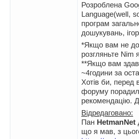
Розроблена Goog
Language(well, s
програм загальн
дошукувань, ігор,
*Якщо вам не до
розгляньте Nim я
**Якщо вам здав
~4години за оста
Хотів би, перед 
форуму порадил
рекомендацію. Д
Відредаговано:
Пан
HetmanNet
що я мав, з цьог