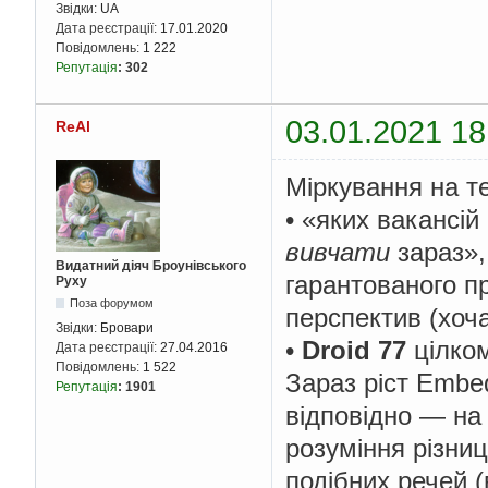
Звідки:
UA
Дата реєстрації:
17.01.2020
Повідомлень:
1 222
Репутація
:
302
03.01.2021 18
ReAl
Міркування на т
• «яких вакансі
вивчати
зараз»,
Видатний діяч Броунівського
гарантованого п
Руху
Поза форумом
перспектив (хоча
Звідки:
Бровари
•
Droid 77
цілком
Дата реєстрації:
27.04.2016
Повідомлень:
1 522
Зараз ріст Embed
Репутація
:
1901
відповідно — на 
розуміння різниц
подібних речей (