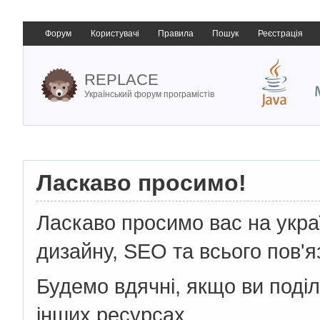
Форум
Користувачі
Правила
Пошук
Реєстрація
REPLACE
Український форум програмістів
Ласкаво просимо!
Ласкаво просимо вас на укр
дизайну, SEO та всього пов'я
Будемо вдячні, якщо ви поді
інших ресурсах.