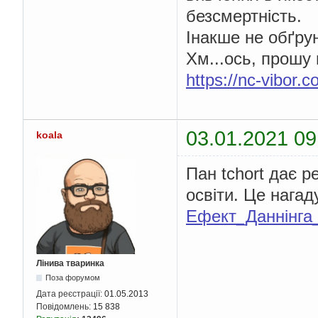
безсмертність.
Інакше не обґру
Хм...ось, прошу 
https://nc-vibor.
03.01.2021 09
koala
Пан tchort дає р
освіти. Це нагад
Ефект_Даннінг
Лінива тваринка
Поза форумом
Дата реєстрації:
01.05.2013
Повідомлень:
15 838