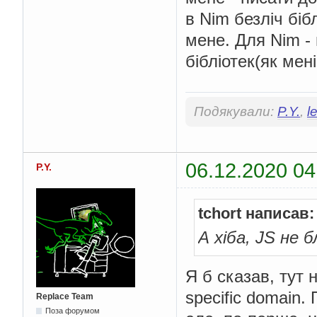
в Nim безліч біб
мене. Для Nim - 
бібліотек(як мені
Подякували:
P.Y.
,
l
06.12.2020 04
P.Y.
tchort написав:
А хіба, JS не 
Я б сказав, тут н
specific domain
Replace Team
Поза форумом