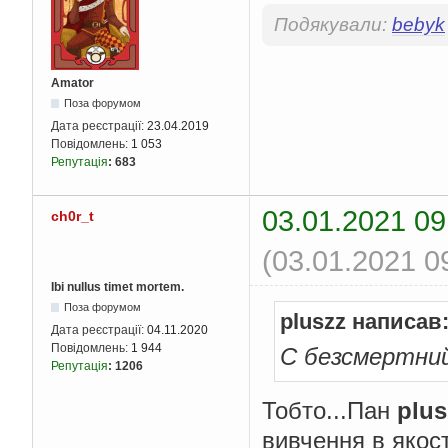
Подякували:
bebyk
Amator
Поза форумом
Дата реєстрації:
23.04.2019
Повідомлень:
1 053
Репутація
:
683
03.01.2021 09
ch0r_t
(03.01.2021 0
Ibi nullus timet mortem.
Поза форумом
pluszz написав
Дата реєстрації:
04.11.2020
Повідомлень:
1 944
С безсмертни
Репутація
:
1206
Тобто...Пан
plus
вивчення в якост