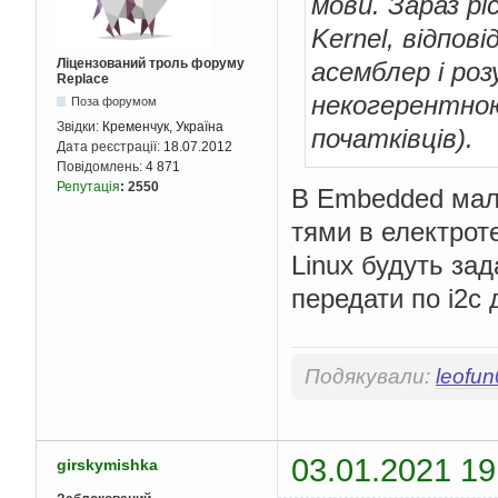
мови. Зараз рі
Kernel, відпов
Ліцензований троль форуму
асемблер і роз
Replace
некогерентною
Поза форумом
Звідки:
Кременчук, Україна
початківців).
Дата реєстрації:
18.07.2012
Повідомлень:
4 871
Репутація
:
2550
В Embedded мало
тями в електроте
Linux будуть зад
передати по i2c 
Подякували:
leofu
03.01.2021 19
girskymishka