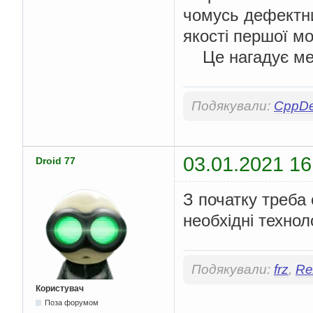
чомусь дефектни
якості першої м
Це нагадує ме
Подякували:
CppD
03.01.2021 16
Droid 77
З початку треба 
необхідні технол
Подякували:
frz
,
Re
Користувач
Поза форумом