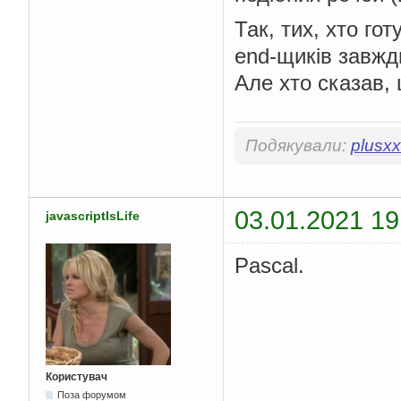
Так, тих, хто го
end-щиків завжд
Але хто сказав, 
Подякували:
plusxx
03.01.2021 19
javascriptIsLife
Pascal.
Користувач
Поза форумом