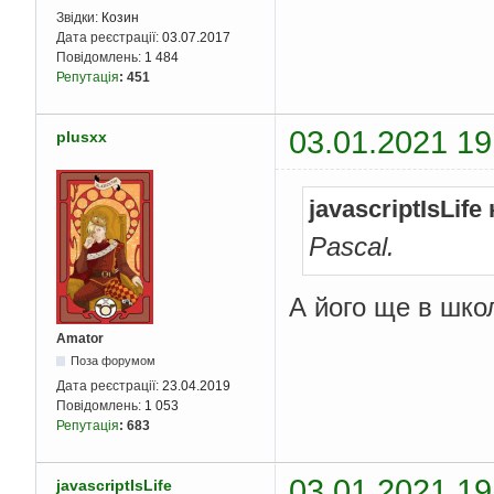
Звідки:
Козин
Дата реєстрації:
03.07.2017
Повідомлень:
1 484
Репутація
:
451
03.01.2021 19
plusxx
javascriptIsLife
Pascal.
А його ще в шко
Amator
Поза форумом
Дата реєстрації:
23.04.2019
Повідомлень:
1 053
Репутація
:
683
03.01.2021 19
javascriptIsLife