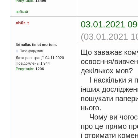
Репутація
:
13496
вебсайт
03.01.2021 09
ch0r_t
(03.01.2021 1
Ibi nullus timet mortem.
Що заважає кому
Поза форумом
Дата реєстрації:
04.11.2020
освоєння/вивчен
Повідомлень:
1 944
декількох мов?
Репутація
:
1206
І наскільки я па
інших досліджен
пошукати папери
нього.
Чому ви чогось 
про це прямо пр
і отримати коме