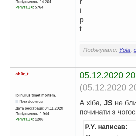
r
Повідомлень:
14 204
Репутація
:
5764
i
p
t
Подякували:
Yola
,
05.12.2020 20
ch0r_t
(05.12.2020 2
Ibi nullus timet mortem.
А хіба,
JS
не бл
Поза форумом
Дата реєстрації:
04.11.2020
починати з чогос
Повідомлень:
1 944
Репутація
:
1206
P.Y. написав: