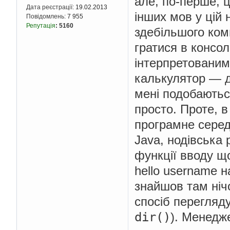
але, по-перше, ц
Дата реєстрації:
19.02.2013
інших мов у цій 
Повідомлень:
7 955
Репутація
:
5160
здебільшого ком
гратися в консол
інтерпретованим
калькулятор — де
мені подобаютьс
просто. Проте, в
програмне серед
Java, нодівська 
функції вводу що
hello username н
знайшов там ніч
спосіб перегляду
dir()
). Менедже