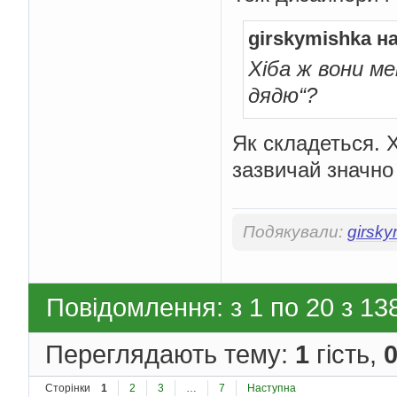
girskymishka н
Хіба ж вони м
дядю“?
Як складеться. Х
зазвичай значно
Подякували:
girsk
Повідомлення: з 1 по 20 з 13
Переглядають тему:
1
гість,
Сторінки
1
2
3
…
7
Наступна