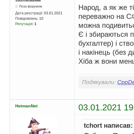
Заблокований
Народ, а як же 
Поза форумом
Дата реєстрації:
03.01.2021
переважно на C#
Повідомлень:
10
можна подивитьс
Репутація
:
1
Є і збираються п
бухгалтер) і ств
і накінець (без 
Хіба ж вони мен
Подякували:
CppD
03.01.2021 19
HetmanNet
tchort написав: