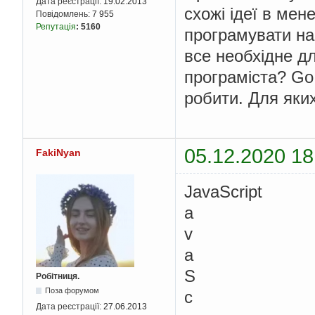
Дата реєстрації:
19.02.2013
схожі ідеї в мен
Повідомлень:
7 955
Репутація
:
5160
програмувати на 
все необхідне д
програміста? Go 
робити. Для яки
05.12.2020 18
FakiNyan
JavaScript
a
v
a
S
Робітниця.
Поза форумом
c
Дата реєстрації:
27.06.2013