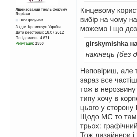
Кінцевому корис
Ліцензований троль форуму
Replace
вибір на чому н
Поза форумом
можемо і що доз
Звідки:
Кременчук, Україна
Дата реєстрації:
18.07.2012
Повідомлень:
4 871
girskymishka н
Репутація
:
2550
накінець (без 
Неповіриш, але 
зараз все частіш
тож в нерозвину
типу хочу в корп
цього у сторону
Щодо MC то там 
трьох: графічни
Тож дизайнери і 