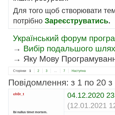
Для того щоб створювати те
потрібно
Зареєструватись
.
Український форум програ
→
Вибір подальшого шля
→
Яку Мову Програмуванн
Сторінки
1
2
3
…
7
Наступна
Повідомлення: з 1 по 20 з
04.12.2020 23
ch0r_t
(12.01.2021 1
Ibi nullus timet mortem.