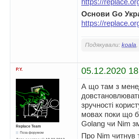
https://replace.
Основи Go Укр
https://replace.
Подякували:
koala
05.12.2020 18
P.Y.
А що там з мене
довстановлювати
зручності корист
мовах поки що б
Golang чи Nim з
Replace Team
Поза форумом
Про Nim читнув т