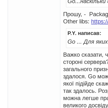
Go...наскільк
Прошу, - Package
Other libs:
https:
P.Y. написав:
Go ... Для яки
Важко сказати, 
стороні сервера
загального призн
здалося. Go мож
якої підійде ска
так здалось. Ро
можна легше пра
великого досвіду