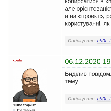
копирсатися в x
але орієнтовані
а на «проект», 
користуванні, як 
Подякували:
ch0r_t
06.12.2020 19
koala
Виділив повідом
тему
Подякували:
ch0r_t
Лінива тваринка
Поза форумом