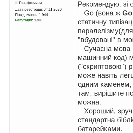
Рекомендую, зі 
Поза форумом
Дата реєстрації:
04.11.2020
Go (вона ж
Go
Повідомлень:
1 944
статичну типізац
Репутація
:
1206
паралелізму(для 
"вбудовані" в мо
Сучасна мова п
машинний код) 
("скриптовою") р
може навіть лег
одним каменем, 
там, вирішите по
можна.
Хороший, зручн
стандартна біблі
батарейками.