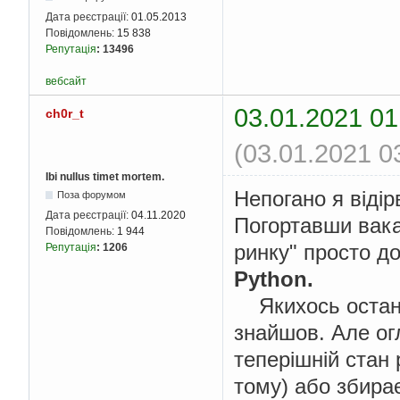
Дата реєстрації:
01.05.2013
Повідомлень:
15 838
Репутація
:
13496
вебсайт
03.01.2021 01
ch0r_t
(03.01.2021 0
Ibi nullus timet mortem.
Непогано я відір
Поза форумом
Дата реєстрації:
04.11.2020
Погортавши вака
Повідомлень:
1 944
ринку" просто д
Репутація
:
1206
Python.
Якихось останн
знайшов. Але ог
теперішній стан 
тому) або збира