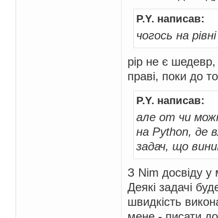
P.Y. написав:
чогось на рівн
pip не є шедевр,
праві, поки до т
P.Y. написав:
але от чи мож
на Python, де 
задач, що вин
З Nim досвіду у 
Деякі задачі буд
швидкість викона
мене - писати д