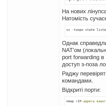
На нових лінупса
Натомість сучасн
ss 
-
tunpo state liste
Однак справедли
NAT'ом (локальн
port forwarding
доступ з-поза л
Раджу перевірят
командами.
Відкриті порти:
nmap 
<
IP
-адреса
вашог