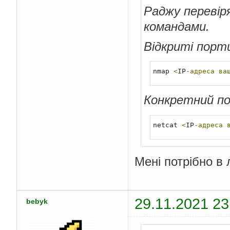
Раджу перевір
командами.
Відкриті порт
nmap 
<
IP
-адреса
ва
Конкретний по
netcat 
<
IP
-адреса
Мені потрібно в 
29.11.2021 23
bebyk