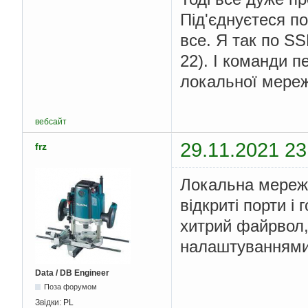
Під'єднуєтеся п
все. Я так по SS
22). І команди п
локальної мереж
вебсайт
29.11.2021 23
frz
Локальна мережа 
відкриті порти і
хитрий файрвол
налаштуваннями
Data / DB Engineer
Поза форумом
Звідки:
PL