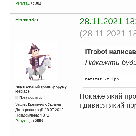
Репутація
:
302
28.11.2021 18
HetmanNet
(28.11.2021 1
ITrobot написав
Підкажіть буд
netstat 
-
tulpn
Ліцензований троль форуму
Replace
Покаже який про
Поза форумом
і дивися який по
Звідки:
Кременчук, Україна
Дата реєстрації:
18.07.2012
Повідомлень:
4 871
Репутація
:
2550