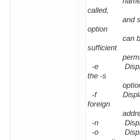
name is in []
called,
and so forth 
option
can be time-c
sufficient
permissi
-e Displays E
the -s
option
-f Displays F
foreign
address
-n Displays a
-o Displays t