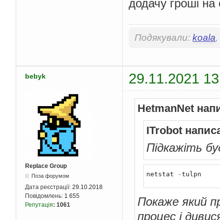
додачу гроші на 
Подякували:
koala
29.11.2021 13
bebyk
HetmanNet нап
ITrobot напис
Підкажіть бу
Replace Group
netstat 
-
tulpn
Поза форумом
Дата реєстрації:
29.10.2018
Повідомлень:
1 655
Покаже який п
Репутація
:
1061
процес і дивис