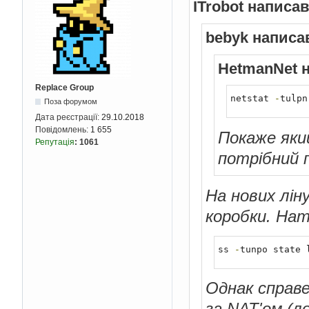
ITrobot написав
bebyk написа
HetmanNet 
Replace Group
netstat 
-
tulpn
Поза форумом
Дата реєстрації:
29.10.2018
Повідомлень:
1 655
Покаже яки
Репутація
:
1061
потрібний п
На нових лін
коробки. Нат
ss 
-
tunpo state 
Однак справе
за NAT'ом (л