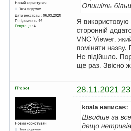
Новий користувач
Опишіть більш
Поза форумом
Дата реєстрації:
06.03.2020
Я використовую 
Повідомлень:
46
Репутація
:
4
сторонній додато
VNC Viewer, яки
поміняти назву.
Не підійшло. По
ще раз. Звісно ж
28.11.2021 23
ITrobot
koala написав:
Швидше за все
Новий користувач
дещо нетривіа
Поза форумом