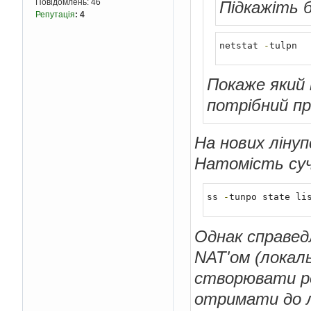
Повідомлень:
46
Підкажіть 
Репутація
:
4
netstat 
-
tulpn
Покаже який 
потрібний пр
На нових лінуп
Натомість суч
ss 
-
tunpo state li
Однак справедл
NAT'ом (локал
створювати po
отримати до л