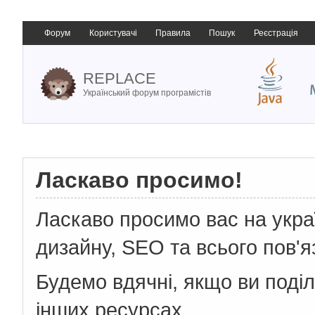
Форум
Користувачі
Правила
Пошук
Реєстрація
REPLACE
Український форум програмістів
Ласкаво просимо!
Ласкаво просимо вас на укр
дизайну, SEO та всього пов'я
Будемо вдячні, якщо ви поді
інших ресурсах.