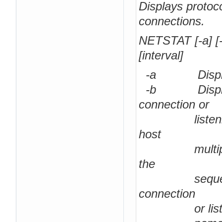
Displays protoc
connections.
NETSTAT [-a] [-b] 
[interval]
-a Displays a
-b Displays t
connection or
listening por
host
multiple ind
the
sequence of 
connection
or listening p