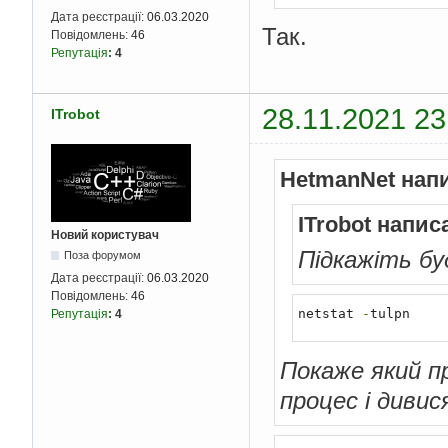
Дата реєстрації:
06.03.2020
Так.
Повідомлень:
46
Репутація
:
4
28.11.2021 23
ITrobot
HetmanNet нап
ITrobot напис
Новий користувач
Підкажіть бу
Поза форумом
Дата реєстрації:
06.03.2020
Повідомлень:
46
netstat 
-
tulpn
Репутація
:
4
Покаже який п
процес і дивис