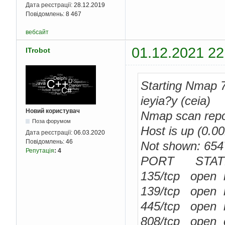
Дата реєстрації:
28.12.2019
Повідомлень:
8 467
вебсайт
01.12.2021 22
ITrobot
Starting Nmap 
ieyia?y (ceia)
Новий користувач
Nmap scan repo
Поза форумом
Host is up (0.00
Дата реєстрації:
06.03.2020
Повідомлень:
46
Not shown: 65479
Репутація
:
4
PORT STATE
135/tcp open 
139/tcp open n
445/tcp open m
808/tcp open c