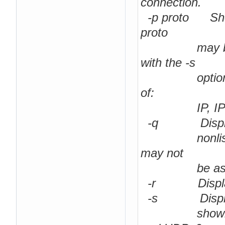
connection.
-p proto Shows
proto
may be any o
with the -s
option to dis
of:
IP, IPv6, IC
-q Displays al
nonlistening 
may not
be associate
-r Displays t
-s Displays pe
shown for IP