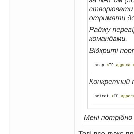
створювати p
отримати до 
Раджу переві
командами.
Відкриті пор
nmap 
<
IP
-адреса
Конкретний 
netcat 
<
IP
-адрес
Мені потрібно 
Тоді все дуже пр