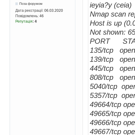
ieyia?y (ceia)
Поза форумом
Дата реєстрації:
06.03.2020
Nmap scan rep
Повідомлень:
46
Host is up (0.
Репутація
:
4
Not shown: 654
PORT STAT
135/tcp ope
139/tcp open
445/tcp open
808/tcp open
5040/tcp op
5357/tcp ope
49664/tcp op
49665/tcp op
49666/tcp op
49667/tcp op