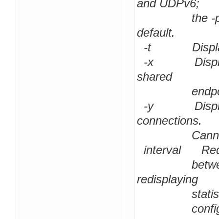
and UDPv6;
the -p option
default.
-t Displays th
-x Displays N
shared
endpoin
-y Displays t
connections.
Cannot be co
interval Redisp
between eac
redisplaying
statistics. If
configurati