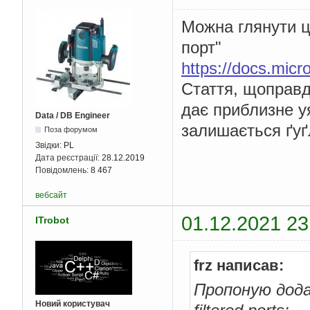
Можна глянути ц
порт"
https://docs.micr
Стаття, щоправд
дає приблизне у
Data / DB Engineer
залишається ґуґ
Поза форумом
Звідки:
PL
Дата реєстрації:
28.12.2019
Повідомлень:
8 467
вебсайт
01.12.2021 23
ITrobot
frz написав:
Пропоную дод
Новий користувач