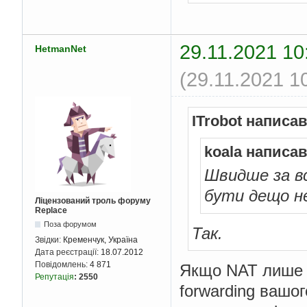
29.11.2021 10
HetmanNet
(29.11.2021 1
ITrobot написав
koala написав
Швидше за в
бути дещо н
Ліцензований троль форуму
Replace
Поза форумом
Так.
Звідки:
Кременчук, Україна
Дата реєстрації:
18.07.2012
Повідомлень:
4 871
Якщо NAT лише у
Репутація
:
2550
forwarding вашог