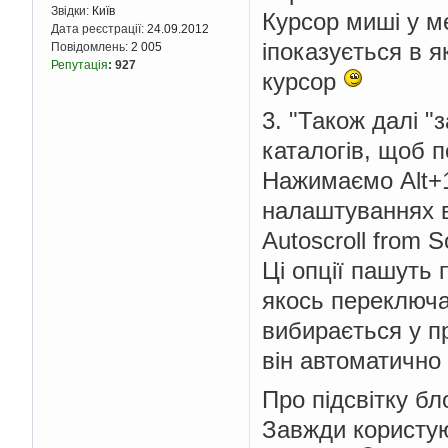
Звідки:
Київ
Курсор миші у ме
Дата реєстрації:
24.09.2012
іпоказується в я
Повідомлень:
2 005
Репутація
:
927
курсор
3. "Також далі 
каталогів, щоб 
Нажимаємо Alt+1
налаштуваннях в
Autoscroll from S
Ці опції пашуть 
якось переключа
вибирається у пр
він автоматично 
Про підсвітку бло
Завжди користую