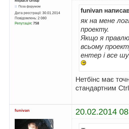
Replace Group
Поза форумом
funivan написав
Дата реєстрації:
30.01.2014
Повідомлень:
2 080
як на мене логі
Репутація
:
758
проекту.
Якщо я правлю
всьому проекту
ентер і все шу
Нетбінс має точ
стандартним Ctrl
20.02.2014 08
funivan