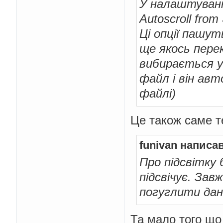
У налаштуванн
Autoscroll from
Ці опції пашут
ще якось пере
вибирається у
файл і він авт
файлі)
Це також саме т
funivan написав
Про підсвітку 
підсвічує. Зав
погуглити да
Та мало того що