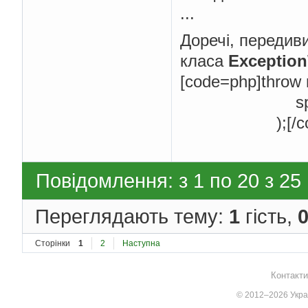
...
Доречі, передиви
класа
Exception
[code=php]throw 
sprintf('Auto
);[/cod
Повідомлення: з 1 по 20 з 25
Переглядають тему:
1
гість,
Сторінки
1
2
Наступна
Контакти
© 2012–2026 Украї