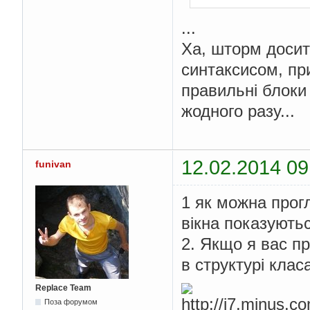
...
Ха, шторм досит
синтаксисом, пр
правильні блоки 
жодного разу...
12.02.2014 09
funivan
1 як можна прогл
вікна показують
2. Якщо я вас пр
в структурі клас
Replace Team
Поза форумом