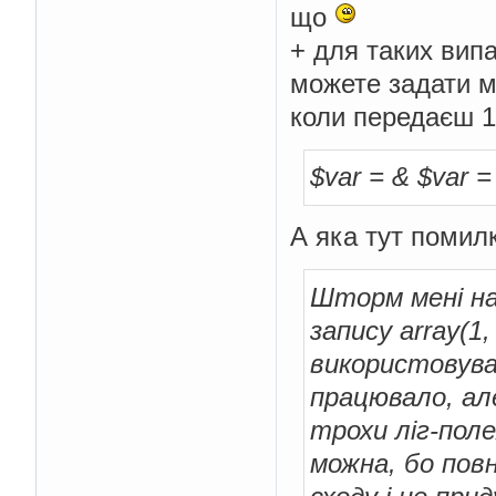
що
+ для таких вип
можете задати м
коли передаєш 
$var = & $var = 
А яка тут помил
Шторм мені на
запису array(1,
використовува
працювало, ал
трохи ліг-пол
можна, бо пов