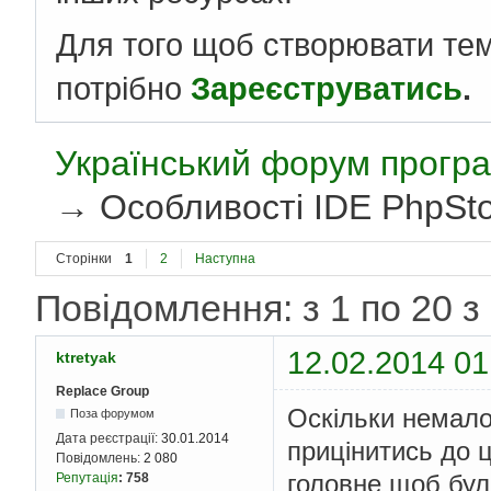
Для того щоб створювати те
потрібно
Зареєструватись
.
Український форум програ
→
Особливості IDE PhpSt
Сторінки
1
2
Наступна
Повідомлення: з 1 по 20 з
12.02.2014 01
ktretyak
Replace Group
Оскільки немало
Поза форумом
Дата реєстрації:
30.01.2014
прицінитись до ці
Повідомлень:
2 080
головне щоб бул
Репутація
:
758