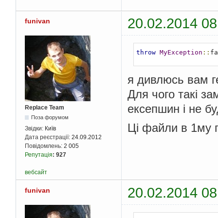
20.02.2014 08
funivan
throw
MyException
::
fa
я дивлюсь вам г
Для чого такі з
ексепшин і не бу
Replace Team
Поза форумом
Ці файли в 1му 
Звідки:
Київ
Дата реєстрації:
24.09.2012
Повідомлень:
2 005
Репутація
:
927
вебсайт
20.02.2014 08
funivan