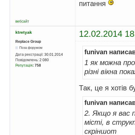
питання
вебсайт
12.02.2014 18
ktretyak
Replace Group
Поза форумом
funivan написав
Дата реєстрації:
30.01.2014
Повідомлень:
2 080
1 як можна пр
Репутація
:
758
різні вікна по
Так, це я хотів 
funivan написав
2. Якщо я вас 
місті, в струк
скріншот