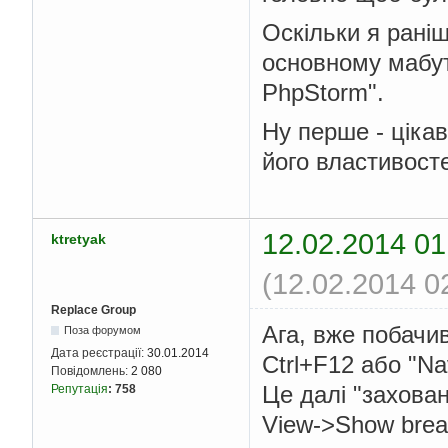
Оскільки я рані
основному мабут
PhpStorm".
Ну перше - ціка
його властивосте
12.02.2014 01
ktretyak
(12.02.2014 0
Replace Group
Ага, вже побачив
Поза форумом
Дата реєстрації:
30.01.2014
Ctrl+F12 або "Nav
Повідомлень:
2 080
Це далі "захова
Репутація
:
758
View->Show bread