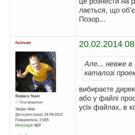
це рознести на рі
лається, що об'є
Позор...
20.02.2014 08
funivan
Але... невже 
каталозі прое
вибираєте директо
або у файлі прост
Replace Team
Поза форумом
усіх файлах, в к
Звідки:
Київ
Дата реєстрації:
24.09.2012
Повідомлень:
2 005
Репутація
:
927