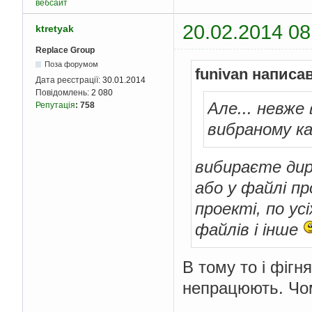
вебсайт
20.02.2014 08
ktretyak
Replace Group
Поза форумом
funivan написав
Дата реєстрації:
30.01.2014
Повідомлень:
2 080
Але... невже
Репутація
:
758
вибраному к
вибираєте дире
або у файлі пр
проекті, по ус
файлів і інше
В тому то і фігн
непрацюють. Чом