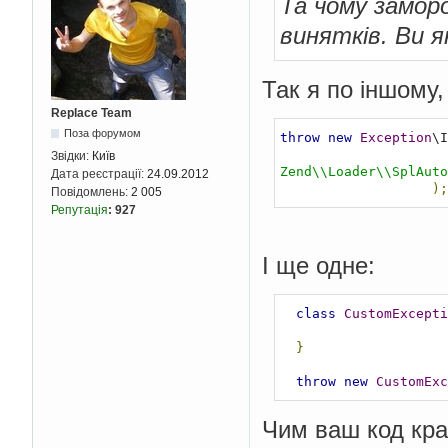
Та чому замор
винятків. Ви 
Так я по іншому, 
Replace Team
Поза форумом
throw
new
Exception
\I
Звідки:
Київ
Zend\\Loader\\SplAuto
Дата реєстрації:
24.09.2012
);
Повідомлень:
2 005
Репутація
:
927
І ще одне:
class
CustomExcepti
}
throw
new
CustomExc
Чим ваш код кра