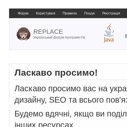
Форум
Користувачі
Правила
Пошук
Реєстрація
REPLACE
Український форум програмістів
Ласкаво просимо!
Ласкаво просимо вас на укр
дизайну, SEO та всього пов'я
Будемо вдячні, якщо ви поді
інших ресурсах.