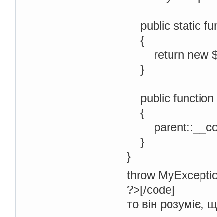
public static fu
{
return new $cl
}
public function
{
parent::__cons
}
}
throw MyException
?>[/code]
то він розуміє, 