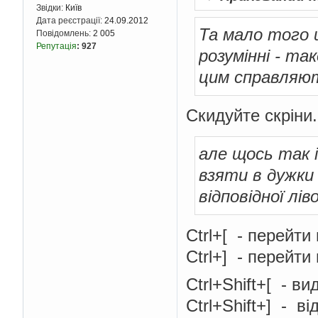
Звідки:
Київ
Дата реєстрації:
24.09.2012
Та мало того щ
Повідомлень:
2 005
Репутація
:
927
розумінні - та
цим справляю
Скидуйте скріни.
але щось так 
взяти в дужки
відповідної лів
Ctrl+[ - перейти
Ctrl+] - перейти
Ctrl+Shift+[ - в
Ctrl+Shift+] - ві