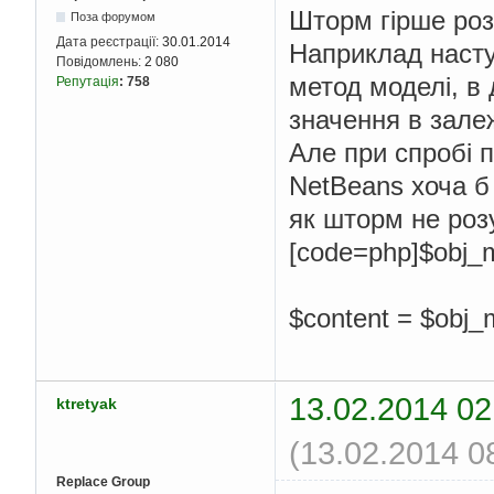
Шторм гірше роз
Поза форумом
Дата реєстрації:
30.01.2014
Наприклад насту
Повідомлень:
2 080
метод моделі, в 
Репутація
:
758
значення в залеж
Але при спробі п
NetBeans хоча б 
як шторм не розу
[code=php]$obj_mo
$content = $obj_m
13.02.2014 02
ktretyak
(13.02.2014 0
Replace Group