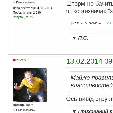
Шторм не бачить 
Поза форумом
Дата реєстрації:
30.01.2014
чітко визначає їх
Повідомлень:
2 080
Репутація
:
758
$var 
=
&
 $var 
=
'123'
▼
П.С.
13.02.2014 09
funivan
Майже правильн
властивостей 
Ось вивід струк
Replace Team
Поза форумом
▼
Прихований 