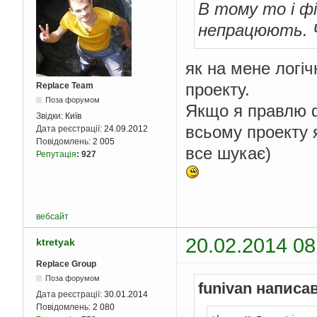
В тому то і ф
непрацюють. Ч
як на мене логічн
проекту.
Replace Team
Поза форумом
Якщо я правлю ф
Звідки:
Київ
всьому проекту я
Дата реєстрації:
24.09.2012
Повідомлень:
2 005
все шукає)
Репутація
:
927
вебсайт
20.02.2014 08
ktretyak
Replace Group
Поза форумом
funivan написав
Дата реєстрації:
30.01.2014
Повідомлень:
2 080