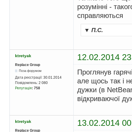
розумінні - тако
справляються
▼
П.С.
12.02.2014 23
ktretyak
Replace Group
Проглянув гаряч
Поза форумом
Дата реєстрації:
30.01.2014
але щось так і н
Повідомлень:
2 080
дужки (в NetBea
Репутація
:
758
відкриваючої д
13.02.2014 00
ktretyak
Replace Group