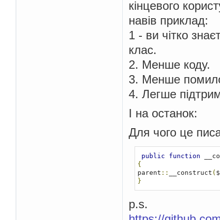
кінцевого корис
навів приклад:
1 - ви чітко зна
клас.
2. Менше коду.
3. Менше помил
4. Легше підтри
І на останок:
Для чого це пис
public
function
 __co
{
parent
::
__construct
(
$
}
p.s.
https://github.c