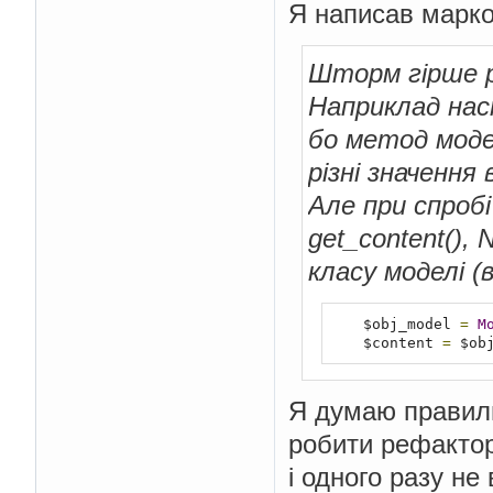
Я написав маркор
Шторм гірше р
Наприклад нас
бо метод модел
різні значення
Але при спроб
get_content(),
класу моделі (
    $obj_model 
=
M
    $content 
=
 $ob
Я думаю правил
робити рефактор
і одного разу не