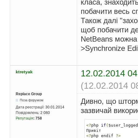
класа, знаходит
побачити весь с
Також далі "зах
щоб побачити де
NetBeans можна 
>Synchronize Edit
12.02.2014 04
ktretyak
(12.02.2014 0
Replace Group
Дивно, що шторм 
Поза форумом
Дата реєстрації:
30.01.2014
зазвичай викори
Повідомлень:
2 080
Репутація
:
758
<?
php 
if
(
$user_logged
<?
php endif 
?>