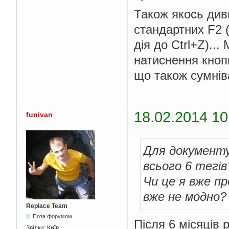
Також якось див
стандартних F2 
дія до Ctrl+Z)..
натиснення кнопк
що також сумнів
18.02.2014 10
funivan
Для документу
всього 6 тегів
Чи це я вже п
вже не модно?
Replace Team
Поза форумом
Після 6 місяців 
Звідки:
Київ