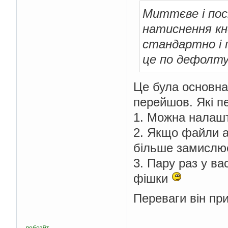
Миттєве і по
натиснення кн
стандартно і 
це по дефолту
Це була основна
перейшов. Які пе
1. Можна налашт
2. Якщо файли а
більше замислює
3. Пару раз у ва
фішки
Переваги він пр