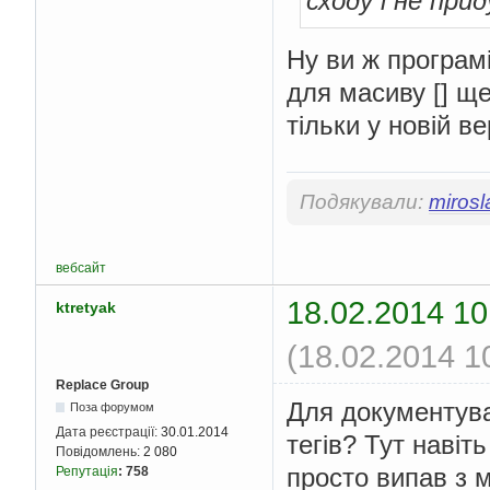
сходу і не пр
Ну ви ж програм
для масиву [] ще
тільки у новій в
Подякували:
mirosl
вебсайт
18.02.2014 10
ktretyak
(18.02.2014 1
Replace Group
Для документува
Поза форумом
Дата реєстрації:
30.01.2014
тегів? Тут навіт
Повідомлень:
2 080
просто випав з 
Репутація
:
758