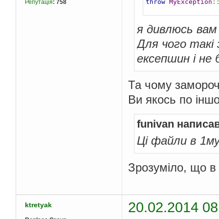
throw
MyException
:
Репутація
:
758
я дивлюсь вам
Для чого такі
ексепшин і не 
Та чому замороч
Ви якось по інш
funivan написав
Ці файли в 1м
Зрозуміло, що в 
20.02.2014 08
ktretyak