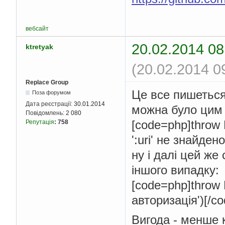
вебсайт
20.02.2014 08
ktretyak
(20.02.2014 0
Replace Group
Це все пишеться
Поза форумом
Дата реєстрації:
30.01.2014
можна було цим 
Повідомлень:
2 080
[code=php]throw
Репутація
:
758
':uri' не знайден
ну і далі цей же
іншого випадку:
[code=php]throw 
авторизація')[/co
Вигода - менше 