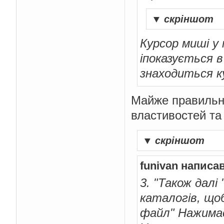
▼
скріншот
Курсор миші у м
іпоказується в
знаходиться 
Майже правильно
властивостей та 
▼
скріншот
funivan написав
3. "Також далі
каталогів, що
файл" Нажимає