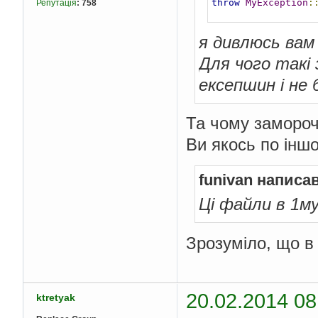
throw
MyException
:
Репутація
:
758
я дивлюсь вам
Для чого такі
ексепшин і не 
Та чому замороч
Ви якось по інш
funivan написав
Ці файли в 1м
Зрозуміло, що в 
20.02.2014 08
ktretyak