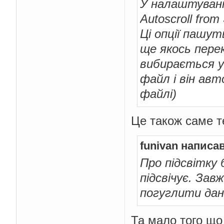
У налаштуванн
Autoscroll from
Ці опції пашут
ще якось пере
вибирається у
файл і він авт
файлі)
Це також саме т
funivan написав
Про підсвітку 
підсвічує. Зав
погуглити да
Та мало того що