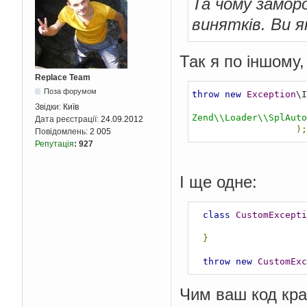
Та чому замор
винятків. Ви 
Так я по іншому, 
Replace Team
Поза форумом
throw
new
Exception
\I
Звідки:
Київ
Zend\\Loader\\SplAuto
Дата реєстрації:
24.09.2012
);
Повідомлень:
2 005
Репутація
:
927
І ще одне:
class
CustomExcepti
}
throw
new
CustomExc
Чим ваш код кра