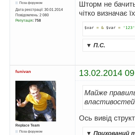
Шторм не бачить 
Поза форумом
Дата реєстрації:
30.01.2014
чітко визначає їх
Повідомлень:
2 080
Репутація
:
758
$var 
=
&
 $var 
=
'123'
▼
П.С.
13.02.2014 09
funivan
Майже правильн
властивостей 
Ось вивід струк
Replace Team
Поза форумом
▼
Прихований 