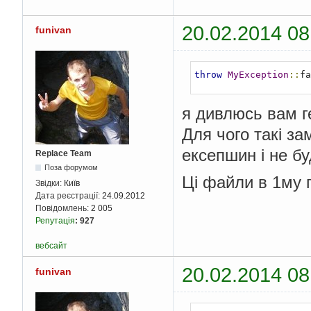
20.02.2014 08
funivan
throw
MyException
::
fa
я дивлюсь вам г
Для чого такі з
ексепшин і не бу
Replace Team
Поза форумом
Ці файли в 1му 
Звідки:
Київ
Дата реєстрації:
24.09.2012
Повідомлень:
2 005
Репутація
:
927
вебсайт
20.02.2014 08
funivan