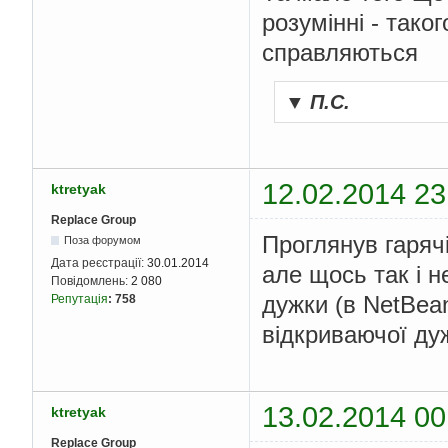
розумінні - тако
справляються
▼
П.С.
12.02.2014 23
ktretyak
Replace Group
Проглянув гаряч
Поза форумом
Дата реєстрації:
30.01.2014
але щось так і н
Повідомлень:
2 080
дужки (в NetBea
Репутація
:
758
відкриваючої д
13.02.2014 00
ktretyak
Replace Group