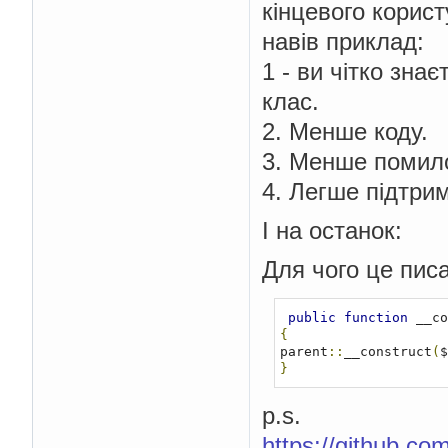
кінцевого корис
навів приклад:
1 - ви чітко зна
клас.
2. Менше коду.
3. Менше помил
4. Легше підтри
І на останок:
Для чого це пис
public
function
 __co
{
parent
::
__construct
(
$
}
p.s.
https://github.c