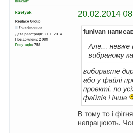
вебсайт
20.02.2014 08
ktretyak
Replace Group
Поза форумом
funivan написав
Дата реєстрації:
30.01.2014
Повідомлень:
2 080
Але... невже
Репутація
:
758
вибраному к
вибираєте дире
або у файлі пр
проекті, по ус
файлів і інше
В тому то і фігн
непрацюють. Чом