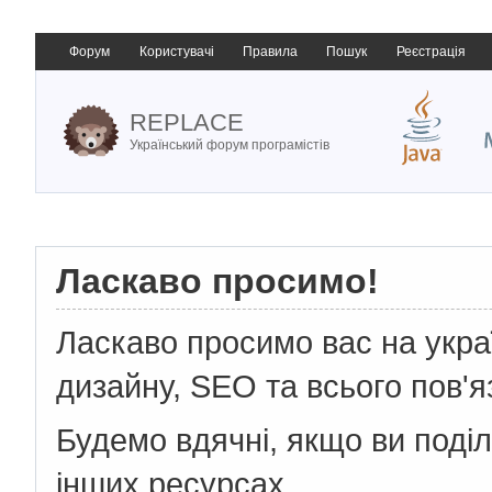
Форум
Користувачі
Правила
Пошук
Реєстрація
REPLACE
Український форум програмістів
Ласкаво просимо!
Ласкаво просимо вас на укр
дизайну, SEO та всього пов'я
Будемо вдячні, якщо ви поді
інших ресурсах.