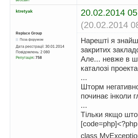
вебсайт
20.02.2014 05
ktretyak
(20.02.2014 0
Replace Group
Нарешті я знайш
Поза форумом
Дата реєстрації:
30.01.2014
закритих закладо
Повідомлень:
2 080
Але... невже в 
Репутація
:
758
каталозі проект
...
Шторм негативно
починає інколи г
...
Тільки якщо што
[code=php]<?php
class MyExceptio