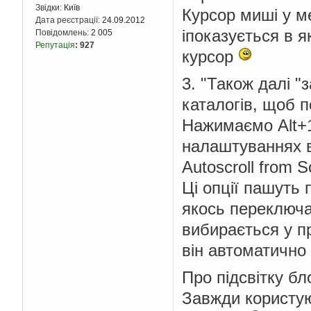
Звідки:
Київ
Курсор миші у ме
Дата реєстрації:
24.09.2012
іпоказується в я
Повідомлень:
2 005
Репутація
:
927
курсор
3. "Також далі 
каталогів, щоб 
Нажимаємо Alt+1
налаштуваннях в
Autoscroll from S
Ці опції пашуть 
якось переключа
вибирається у пр
він автоматично 
Про підсвітку бло
Завжди користую