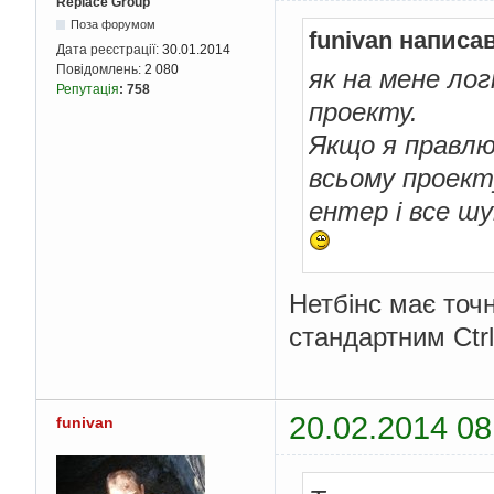
Replace Group
Поза форумом
funivan написав
Дата реєстрації:
30.01.2014
Повідомлень:
2 080
як на мене логі
Репутація
:
758
проекту.
Якщо я правлю
всьому проекту
ентер і все шу
Нетбінс має точ
стандартним Ctrl
20.02.2014 08
funivan