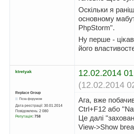
Оскільки я рані
основному мабут
PhpStorm".
Ну перше - ціка
його властивосте
12.02.2014 01
ktretyak
(12.02.2014 0
Replace Group
Ага, вже побачив
Поза форумом
Дата реєстрації:
30.01.2014
Ctrl+F12 або "Nav
Повідомлень:
2 080
Це далі "захова
Репутація
:
758
View->Show bread