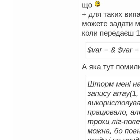
що
+ для таких вип
можете задати м
коли передаєш 
$var = & $var = 
А яка тут помил
Шторм мені на
запису array(1,
використовува
працювало, ал
трохи ліг-пол
можна, бо пов