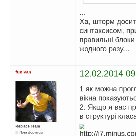
...
Ха, шторм досит
синтаксисом, пр
правильні блоки 
жодного разу...
12.02.2014 09
funivan
1 як можна прогл
вікна показують
2. Якщо я вас пр
в структурі клас
Replace Team
Поза форумом