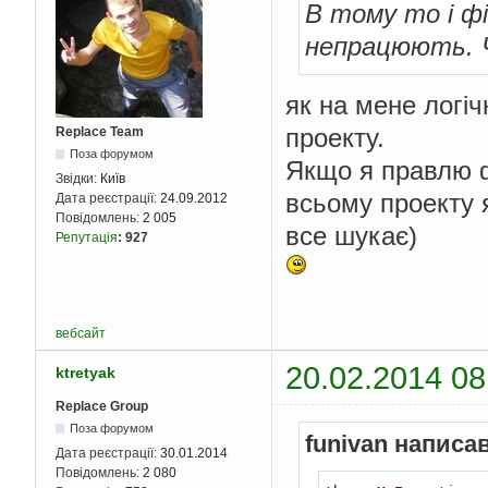
В тому то і ф
непрацюють. Ч
як на мене логічн
проекту.
Replace Team
Поза форумом
Якщо я правлю ф
Звідки:
Київ
всьому проекту я
Дата реєстрації:
24.09.2012
Повідомлень:
2 005
все шукає)
Репутація
:
927
вебсайт
20.02.2014 08
ktretyak
Replace Group
Поза форумом
funivan написав
Дата реєстрації:
30.01.2014
Повідомлень:
2 080