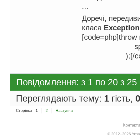
...
Доречі, передиви
класа
Exception
[code=php]throw 
sprintf('Auto
);[/cod
Повідомлення: з 1 по 20 з 25
Переглядають тему:
1
гість,
Сторінки
1
2
Наступна
Контакти
© 2012–2026 Украї