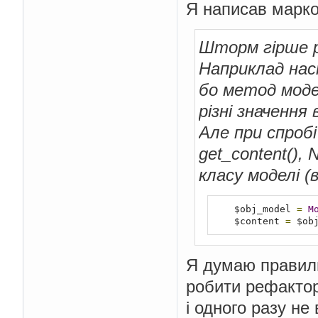
Я написав маркор
Шторм гірше р
Наприклад нас
бо метод модел
різні значення
Але при спроб
get_content(),
класу моделі (
    $obj_model 
=
M
    $content 
=
 $ob
Я думаю правил
робити рефактор
і одного разу не