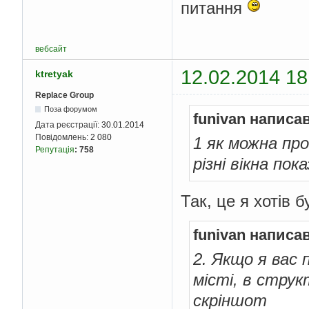
питання
вебсайт
12.02.2014 18
ktretyak
Replace Group
Поза форумом
funivan написав
Дата реєстрації:
30.01.2014
Повідомлень:
2 080
1 як можна пр
Репутація
:
758
різні вікна по
Так, це я хотів 
funivan написав
2. Якщо я вас 
місті, в струк
скріншот