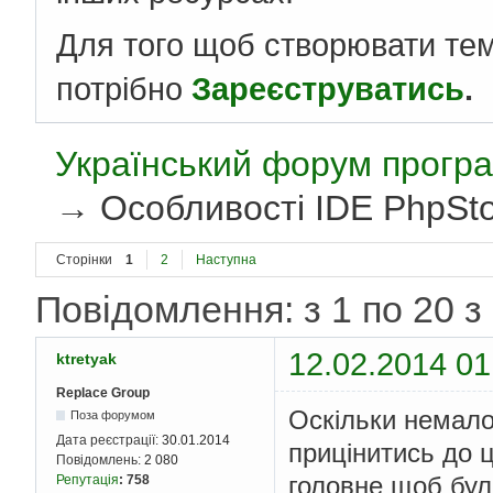
Для того щоб створювати те
потрібно
Зареєструватись
.
Український форум програ
→
Особливості IDE PhpSt
Сторінки
1
2
Наступна
Повідомлення: з 1 по 20 з
12.02.2014 01
ktretyak
Replace Group
Оскільки немало
Поза форумом
Дата реєстрації:
30.01.2014
прицінитись до ці
Повідомлень:
2 080
головне щоб бул
Репутація
:
758