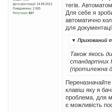
тегів. Автоматом
Дата реєстрації:
24.09.2012
Повідомлень:
2 005
Для себе я зроб
Репутація
:
927
автоматично ко
для документації
▼
Прихований 
Також якось д
стандартних F
(протилежна дія
Переназначайте 
клавіш яку я бач
проблема, для м
є можливість по