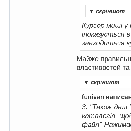
▼
скріншот
Курсор миші у м
іпоказується в
знаходиться 
Майже правильно
властивостей та 
▼
скріншот
funivan написав
3. "Також далі
каталогів, що
файл" Нажимає