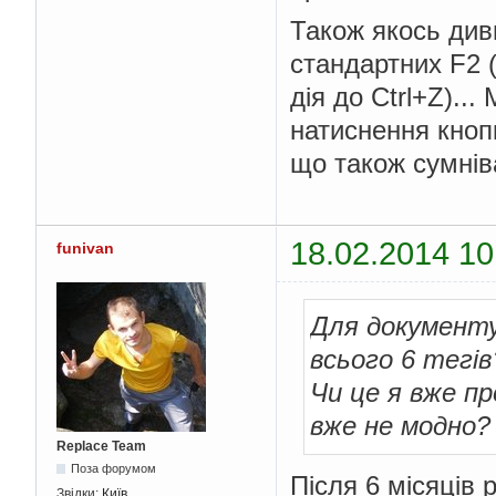
Також якось див
стандартних F2 
дія до Ctrl+Z)..
натиснення кнопк
що також сумнів
18.02.2014 10
funivan
Для документу
всього 6 тегів
Чи це я вже п
вже не модно?
Replace Team
Поза форумом
Після 6 місяців 
Звідки:
Київ