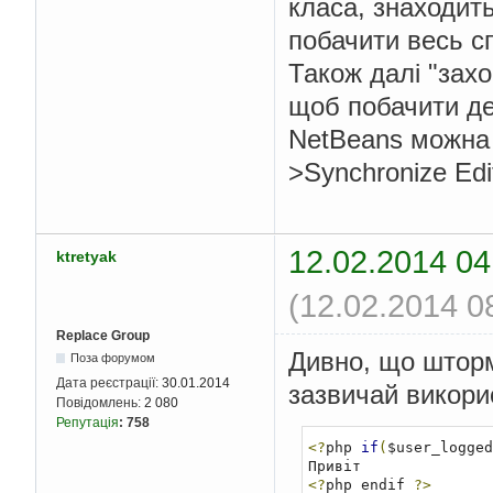
класа, знаходит
побачити весь с
Також далі "зах
щоб побачити де
NetBeans можна 
>Synchronize Edit
12.02.2014 04
ktretyak
(12.02.2014 0
Replace Group
Дивно, що шторм 
Поза форумом
Дата реєстрації:
30.01.2014
зазвичай викори
Повідомлень:
2 080
Репутація
:
758
<?
php 
if
(
$user_logged
<?
php endif 
?>