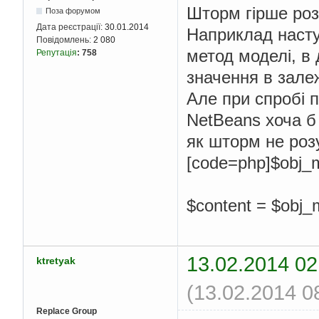
Шторм гірше роз
Поза форумом
Дата реєстрації:
30.01.2014
Наприклад насту
Повідомлень:
2 080
метод моделі, в 
Репутація
:
758
значення в залеж
Але при спробі п
NetBeans хоча б 
як шторм не розу
[code=php]$obj_mo
$content = $obj_m
13.02.2014 02
ktretyak
(13.02.2014 0
Replace Group