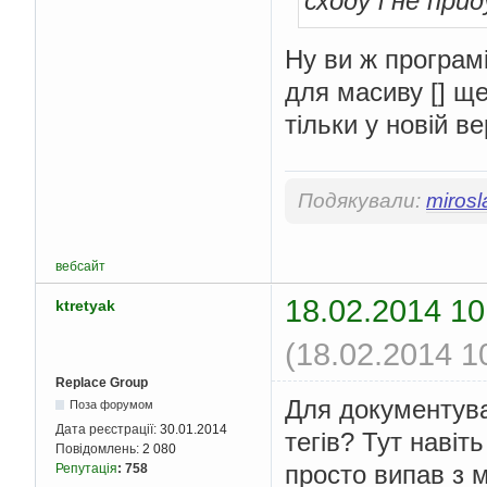
сходу і не пр
Ну ви ж програм
для масиву [] ще
тільки у новій в
Подякували:
mirosl
вебсайт
18.02.2014 10
ktretyak
(18.02.2014 1
Replace Group
Для документува
Поза форумом
Дата реєстрації:
30.01.2014
тегів? Тут навіт
Повідомлень:
2 080
просто випав з 
Репутація
:
758