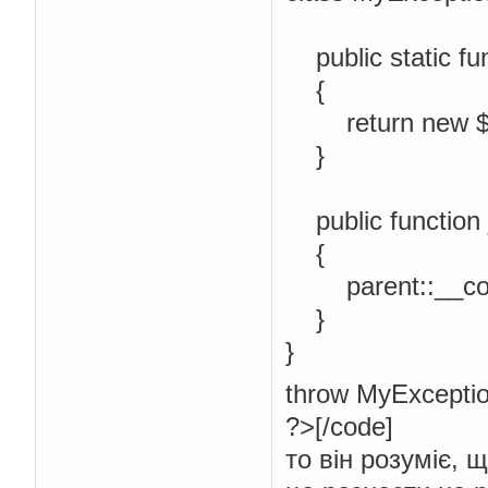
public static fu
{
return new $cl
}
public function
{
parent::__cons
}
}
throw MyException
?>[/code]
то він розуміє, 