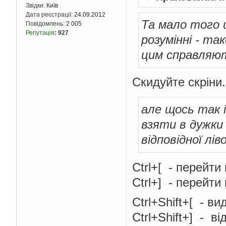
Звідки:
Київ
Дата реєстрації:
24.09.2012
Та мало того щ
Повідомлень:
2 005
Репутація
:
927
розумінні - та
цим справляю
Скидуйте скріни.
але щось так 
взяти в дужки
відповідної лів
Ctrl+[ - перейти
Ctrl+] - перейти
Ctrl+Shift+[ - в
Ctrl+Shift+] - ві