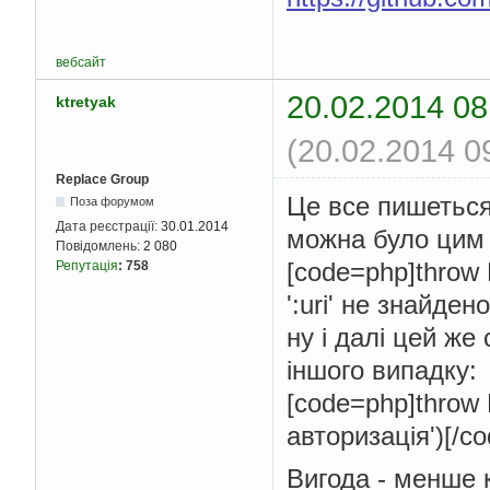
вебсайт
20.02.2014 08
ktretyak
(20.02.2014 0
Replace Group
Це все пишеться
Поза форумом
Дата реєстрації:
30.01.2014
можна було цим 
Повідомлень:
2 080
[code=php]throw
Репутація
:
758
':uri' не знайден
ну і далі цей же
іншого випадку:
[code=php]throw 
авторизація')[/co
Вигода - менше 