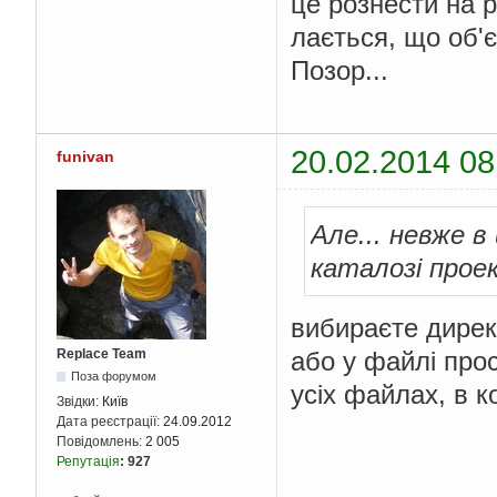
це рознести на рі
лається, що об'є
Позор...
20.02.2014 08
funivan
Але... невже 
каталозі прое
вибираєте директо
або у файлі прост
Replace Team
Поза форумом
усіх файлах, в к
Звідки:
Київ
Дата реєстрації:
24.09.2012
Повідомлень:
2 005
Репутація
:
927