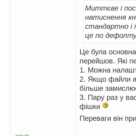
Миттєве і по
натиснення кн
стандартно і 
це по дефолту
Це була основна
перейшов. Які пе
1. Можна налашт
2. Якщо файли а
більше замислює
3. Пару раз у ва
фішки
Переваги він пр