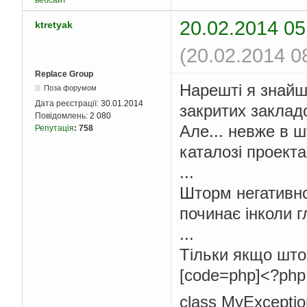
вебсайт
20.02.2014 05
ktretyak
(20.02.2014 0
Replace Group
Нарешті я знайш
Поза форумом
Дата реєстрації:
30.01.2014
закритих закладо
Повідомлень:
2 080
Але... невже в 
Репутація
:
758
каталозі проект
...
Шторм негативно
починає інколи г
...
Тільки якщо што
[code=php]<?php
class MyExceptio