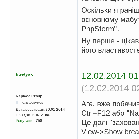
Оскільки я рані
основному мабут
PhpStorm".
Ну перше - ціка
його властивосте
12.02.2014 01
ktretyak
(12.02.2014 0
Replace Group
Ага, вже побачив
Поза форумом
Дата реєстрації:
30.01.2014
Ctrl+F12 або "Nav
Повідомлень:
2 080
Це далі "захова
Репутація
:
758
View->Show bread