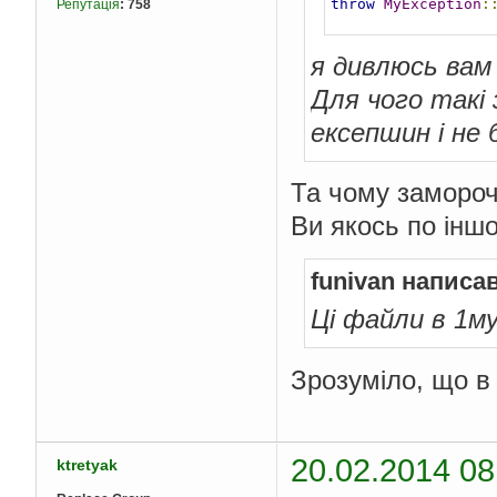
throw
MyException
:
Репутація
:
758
я дивлюсь вам
Для чого такі
ексепшин і не 
Та чому замороч
Ви якось по інш
funivan написав
Ці файли в 1м
Зрозуміло, що в 
20.02.2014 08
ktretyak