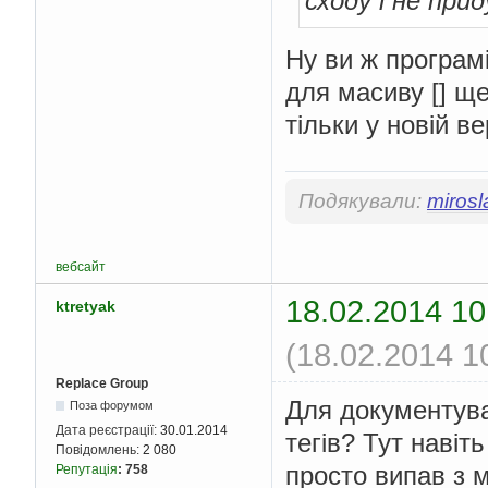
сходу і не пр
Ну ви ж програм
для масиву [] ще
тільки у новій в
Подякували:
mirosl
вебсайт
18.02.2014 10
ktretyak
(18.02.2014 1
Replace Group
Для документува
Поза форумом
Дата реєстрації:
30.01.2014
тегів? Тут навіт
Повідомлень:
2 080
просто випав з 
Репутація
:
758