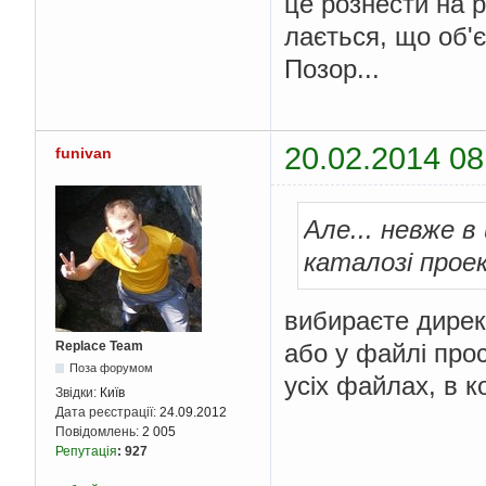
це рознести на рі
лається, що об'є
Позор...
20.02.2014 08
funivan
Але... невже 
каталозі прое
вибираєте директо
або у файлі прост
Replace Team
Поза форумом
усіх файлах, в к
Звідки:
Київ
Дата реєстрації:
24.09.2012
Повідомлень:
2 005
Репутація
:
927