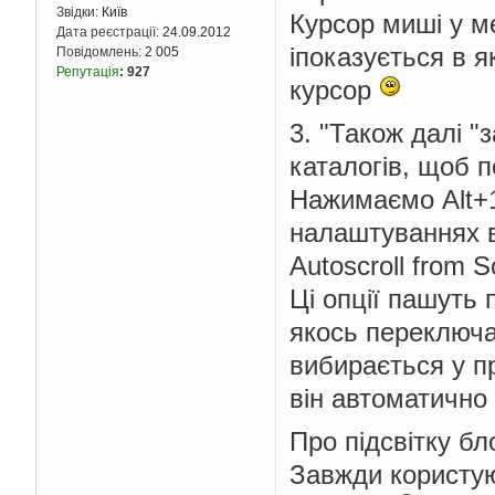
Звідки:
Київ
Курсор миші у ме
Дата реєстрації:
24.09.2012
іпоказується в я
Повідомлень:
2 005
Репутація
:
927
курсор
3. "Також далі 
каталогів, щоб 
Нажимаємо Alt+1
налаштуваннях в
Autoscroll from S
Ці опції пашуть 
якось переключа
вибирається у пр
він автоматично 
Про підсвітку бло
Завжди користую