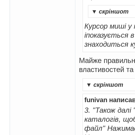
▼
скріншот
Курсор миші у м
іпоказується в
знаходиться 
Майже правильно
властивостей та 
▼
скріншот
funivan написав
3. "Також далі
каталогів, що
файл" Нажимає