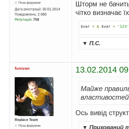
Шторм не бачить 
Поза форумом
Дата реєстрації:
30.01.2014
чітко визначає їх
Повідомлень:
2 080
Репутація
:
758
$var 
=
&
 $var 
=
'123'
▼
П.С.
13.02.2014 09
funivan
Майже правильн
властивостей 
Ось вивід струк
Replace Team
Поза форумом
▼
Прихований 