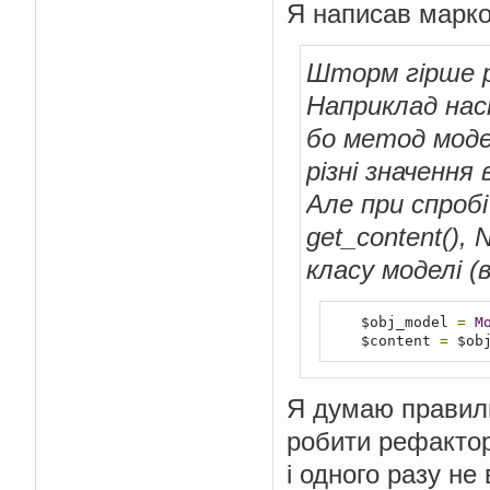
Я написав маркор
Шторм гірше р
Наприклад нас
бо метод модел
різні значення
Але при спроб
get_content(),
класу моделі (
    $obj_model 
=
M
    $content 
=
 $ob
Я думаю правил
робити рефактор
і одного разу не