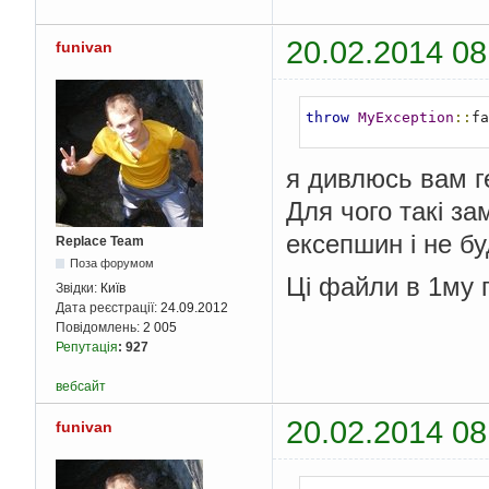
20.02.2014 08
funivan
throw
MyException
::
fa
я дивлюсь вам г
Для чого такі з
ексепшин і не бу
Replace Team
Поза форумом
Ці файли в 1му 
Звідки:
Київ
Дата реєстрації:
24.09.2012
Повідомлень:
2 005
Репутація
:
927
вебсайт
20.02.2014 08
funivan