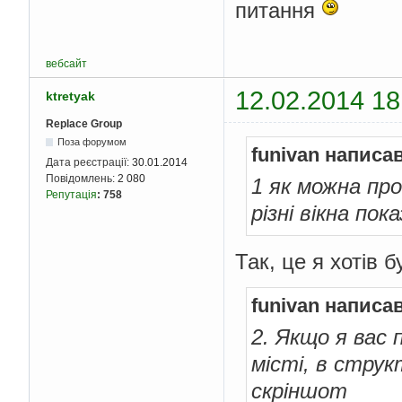
питання
вебсайт
12.02.2014 18
ktretyak
Replace Group
Поза форумом
funivan написав
Дата реєстрації:
30.01.2014
Повідомлень:
2 080
1 як можна пр
Репутація
:
758
різні вікна по
Так, це я хотів 
funivan написав
2. Якщо я вас 
місті, в струк
скріншот