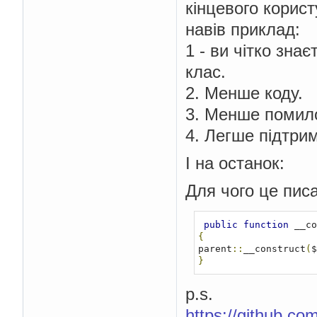
кінцевого корис
навів приклад:
1 - ви чітко зна
клас.
2. Менше коду.
3. Менше помил
4. Легше підтри
І на останок:
Для чого це пис
public
function
 __co
{
parent
::
__construct
(
$
}
p.s.
https://github.c