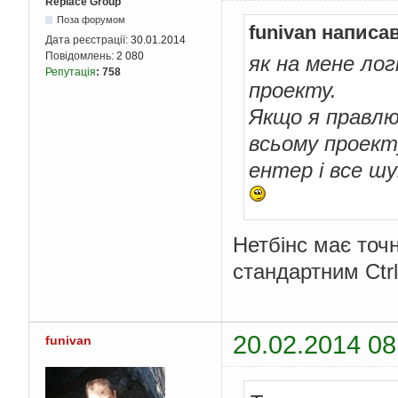
Replace Group
Поза форумом
funivan написав
Дата реєстрації:
30.01.2014
Повідомлень:
2 080
як на мене логі
Репутація
:
758
проекту.
Якщо я правлю
всьому проекту
ентер і все шу
Нетбінс має точ
стандартним Ctrl
20.02.2014 08
funivan