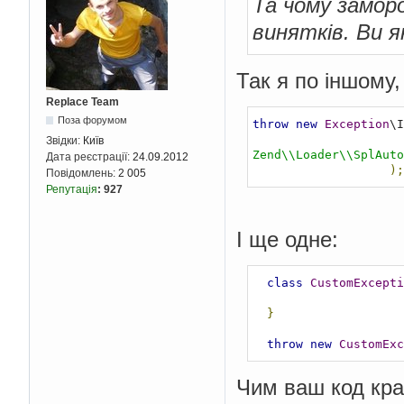
Та чому замор
винятків. Ви 
Так я по іншому, 
Replace Team
Поза форумом
throw
new
Exception
\I
Звідки:
Київ
Zend\\Loader\\SplAuto
Дата реєстрації:
24.09.2012
);
Повідомлень:
2 005
Репутація
:
927
І ще одне:
class
CustomExcepti
}
throw
new
CustomExc
Чим ваш код кра