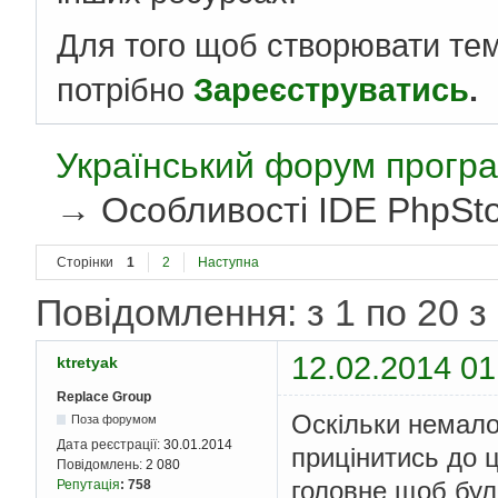
Для того щоб створювати те
потрібно
Зареєструватись
.
Український форум програ
→
Особливості IDE PhpSt
Сторінки
1
2
Наступна
Повідомлення: з 1 по 20 з
12.02.2014 01
ktretyak
Replace Group
Оскільки немало
Поза форумом
Дата реєстрації:
30.01.2014
прицінитись до ці
Повідомлень:
2 080
головне щоб бул
Репутація
:
758