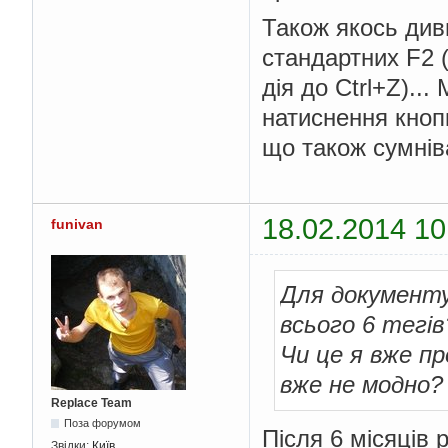
Також якось див
стандартних F2 
дія до Ctrl+Z)..
натиснення кнопк
що також сумнів
18.02.2014 10
funivan
Для документу
всього 6 тегів
Чи це я вже п
вже не модно?
Replace Team
Поза форумом
Після 6 місяців 
Звідки:
Київ