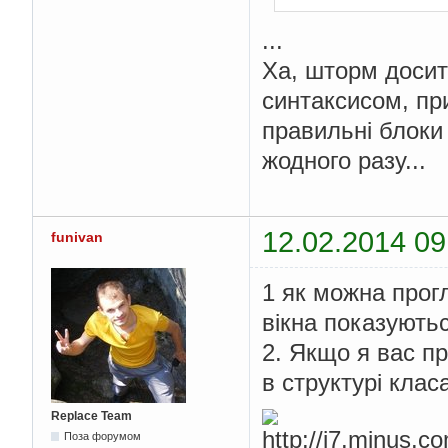
...
Ха, шторм досит
синтаксисом, пр
правильні блоки 
жодного разу...
12.02.2014 09
funivan
1 як можна прогл
вікна показують
2. Якщо я вас пр
в структурі клас
Replace Team
Поза форумом