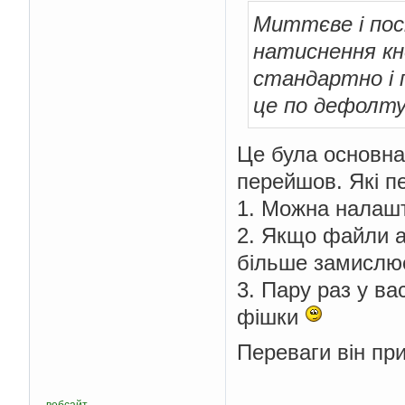
Миттєве і по
натиснення кн
стандартно і 
це по дефолту
Це була основна
перейшов. Які пе
1. Можна налашт
2. Якщо файли а
більше замислює
3. Пару раз у ва
фішки
Переваги він пр