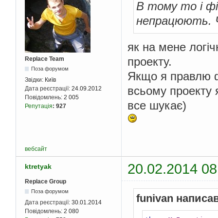
В тому то і ф
непрацюють. Ч
як на мене логічн
проекту.
Replace Team
Поза форумом
Якщо я правлю ф
Звідки:
Київ
всьому проекту я
Дата реєстрації:
24.09.2012
Повідомлень:
2 005
все шукає)
Репутація
:
927
вебсайт
20.02.2014 08
ktretyak
Replace Group
Поза форумом
funivan написав
Дата реєстрації:
30.01.2014
Повідомлень:
2 080