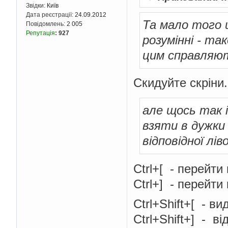
Звідки:
Київ
Дата реєстрації:
24.09.2012
Та мало того щ
Повідомлень:
2 005
Репутація
:
927
розумінні - та
цим справляю
Скидуйте скріни.
але щось так 
взяти в дужки
відповідної лів
Ctrl+[ - перейти
Ctrl+] - перейти
Ctrl+Shift+[ - в
Ctrl+Shift+] - ві