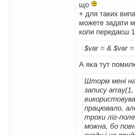
що
+ для таких вип
можете задати м
коли передаєш 
$var = & $var = 
А яка тут помил
Шторм мені на
запису array(1,
використовува
працювало, ал
трохи ліг-пол
можна, бо пов