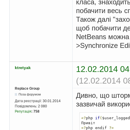
класа, знаходит
побачити весь с
Також далі "зах
щоб побачити де
NetBeans можна 
>Synchronize Edit
12.02.2014 04
ktretyak
(12.02.2014 0
Replace Group
Дивно, що шторм 
Поза форумом
Дата реєстрації:
30.01.2014
зазвичай викори
Повідомлень:
2 080
Репутація
:
758
<?
php 
if
(
$user_logged
<?
php endif 
?>