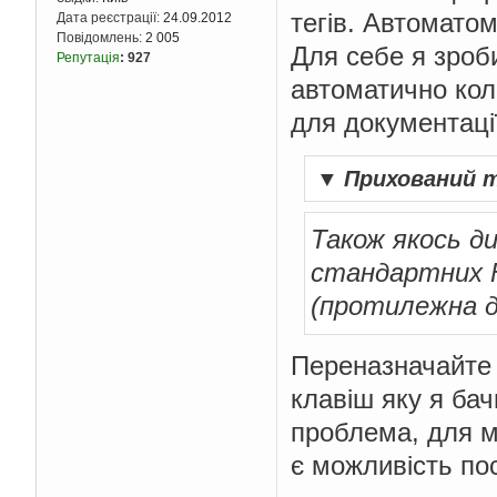
тегів. Автоматом
Дата реєстрації:
24.09.2012
Повідомлень:
2 005
Для себе я зроб
Репутація
:
927
автоматично ко
для документації
▼
Прихований 
Також якось д
стандартних F
(протилежна дія
Переназначайте 
клавіш яку я бач
проблема, для м
є можливість по