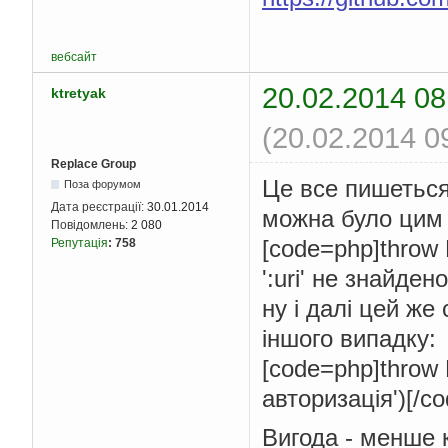
вебсайт
20.02.2014 08
ktretyak
(20.02.2014 0
Replace Group
Це все пишеться
Поза форумом
Дата реєстрації:
30.01.2014
можна було цим 
Повідомлень:
2 080
[code=php]throw
Репутація
:
758
':uri' не знайден
ну і далі цей же
іншого випадку:
[code=php]throw 
авторизація')[/co
Вигода - менше 