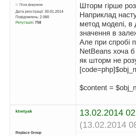
Шторм гірше роз
Поза форумом
Дата реєстрації:
30.01.2014
Наприклад насту
Повідомлень:
2 080
метод моделі, в 
Репутація
:
758
значення в залеж
Але при спробі п
NetBeans хоча б 
як шторм не розу
[code=php]$obj_mo
$content = $obj_m
13.02.2014 02
ktretyak
(13.02.2014 0
Replace Group