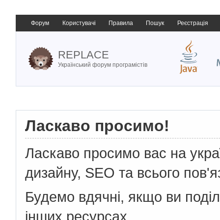
Форум
Користувачі
Правила
Пошук
Реєстрація
REPLACE
Український форум програмістів
Ласкаво просимо!
Ласкаво просимо вас на укр
дизайну, SEO та всього пов'я
Будемо вдячні, якщо ви поді
інших ресурсах.