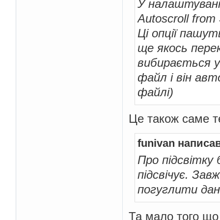
У налаштуванн
Autoscroll from
Ці опції пашут
ще якось пере
вибирається у
файл і він авт
файлі)
Це також саме т
funivan написав
Про підсвітку 
підсвічує. Зав
погуглити да
Та мало того що