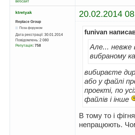
вебсайт
20.02.2014 08
ktretyak
Replace Group
Поза форумом
funivan написав
Дата реєстрації:
30.01.2014
Повідомлень:
2 080
Але... невже
Репутація
:
758
вибраному к
вибираєте дире
або у файлі пр
проекті, по ус
файлів і інше
В тому то і фігн
непрацюють. Чом