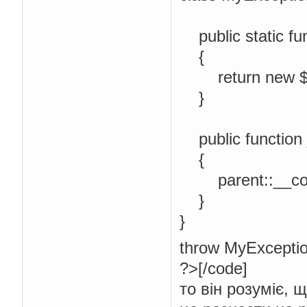
public static fu
{
return new $cl
}
public function
{
parent::__cons
}
}
throw MyException
?>[/code]
то він розуміє, 