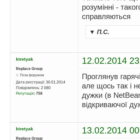
розумінні - тако
справляються
▼
П.С.
12.02.2014 23
ktretyak
Replace Group
Проглянув гаряч
Поза форумом
Дата реєстрації:
30.01.2014
але щось так і н
Повідомлень:
2 080
дужки (в NetBea
Репутація
:
758
відкриваючої д
13.02.2014 00
ktretyak
Replace Group