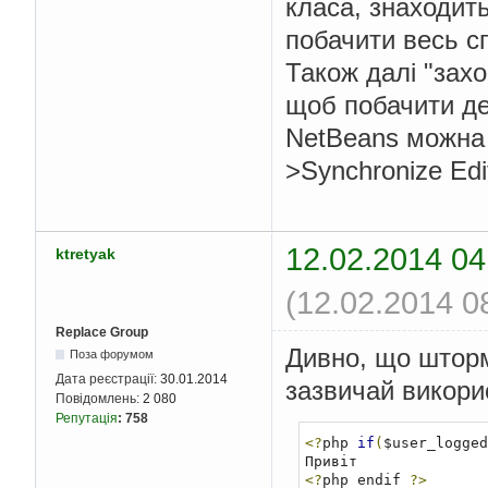
класа, знаходит
побачити весь с
Також далі "зах
щоб побачити де
NetBeans можна 
>Synchronize Edit
12.02.2014 04
ktretyak
(12.02.2014 0
Replace Group
Дивно, що шторм 
Поза форумом
Дата реєстрації:
30.01.2014
зазвичай викори
Повідомлень:
2 080
Репутація
:
758
<?
php 
if
(
$user_logged
<?
php endif 
?>