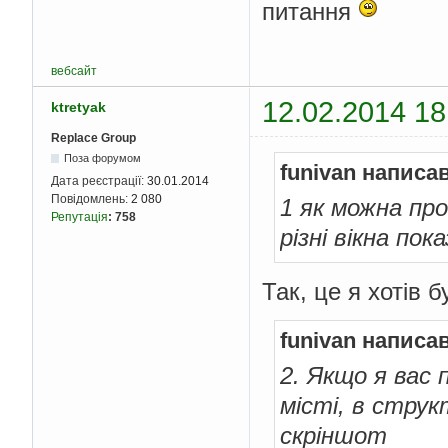
питання
вебсайт
12.02.2014 18
ktretyak
Replace Group
Поза форумом
funivan написав
Дата реєстрації:
30.01.2014
Повідомлень:
2 080
1 як можна пр
Репутація
:
758
різні вікна по
Так, це я хотів 
funivan написав
2. Якщо я вас 
місті, в струк
скріншот