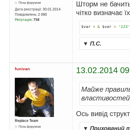
Шторм не бачить 
Поза форумом
Дата реєстрації:
30.01.2014
чітко визначає їх
Повідомлень:
2 080
Репутація
:
758
$var 
=
&
 $var 
=
'123'
▼
П.С.
13.02.2014 09
funivan
Майже правильн
властивостей 
Ось вивід струк
Replace Team
Поза форумом
▼
Прихований 