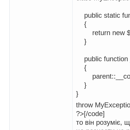
public static fu
{
return new $cl
}
public function
{
parent::__cons
}
}
throw MyException
?>[/code]
то він розуміє, 