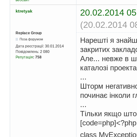
вебсайт
20.02.2014 05
ktretyak
(20.02.2014 0
Replace Group
Нарешті я знайш
Поза форумом
Дата реєстрації:
30.01.2014
закритих закладо
Повідомлень:
2 080
Але... невже в 
Репутація
:
758
каталозі проект
...
Шторм негативно
починає інколи г
...
Тільки якщо што
[code=php]<?php
class MyExceptio