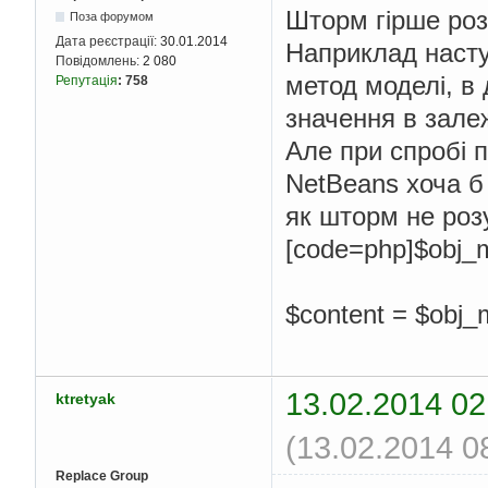
Шторм гірше роз
Поза форумом
Дата реєстрації:
30.01.2014
Наприклад насту
Повідомлень:
2 080
метод моделі, в 
Репутація
:
758
значення в залеж
Але при спробі п
NetBeans хоча б 
як шторм не розу
[code=php]$obj_mo
$content = $obj_m
13.02.2014 02
ktretyak
(13.02.2014 0
Replace Group