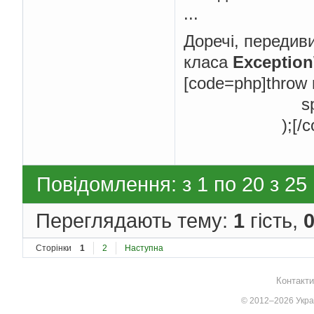
...
Доречі, передиви
класа
Exception
[code=php]throw 
sprintf('Auto
);[/cod
Повідомлення: з 1 по 20 з 25
Переглядають тему:
1
гість,
Сторінки
1
2
Наступна
Контакти
© 2012–2026 Украї