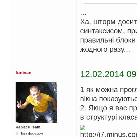
...
Ха, шторм досит
синтаксисом, пр
правильні блоки 
жодного разу...
12.02.2014 09
funivan
1 як можна прогл
вікна показують
2. Якщо я вас пр
в структурі клас
Replace Team
Поза форумом