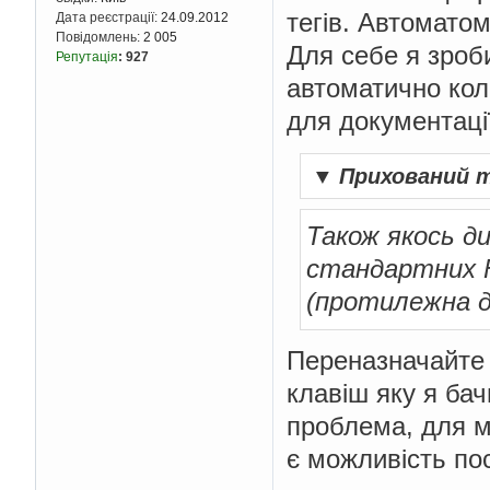
тегів. Автоматом
Дата реєстрації:
24.09.2012
Повідомлень:
2 005
Для себе я зроб
Репутація
:
927
автоматично ко
для документації
▼
Прихований 
Також якось д
стандартних F
(протилежна дія
Переназначайте 
клавіш яку я бач
проблема, для м
є можливість по