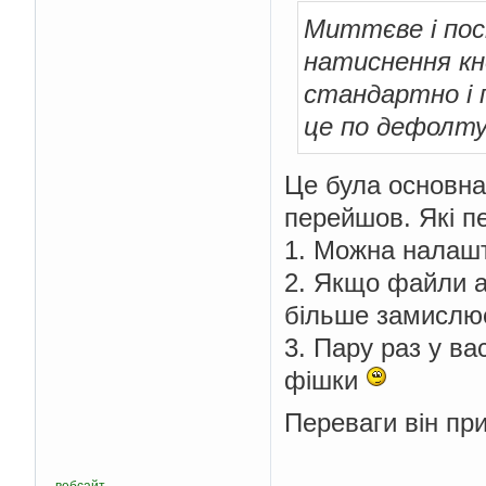
Миттєве і по
натиснення кн
стандартно і 
це по дефолту
Це була основна
перейшов. Які пе
1. Можна налашт
2. Якщо файли а
більше замислює
3. Пару раз у ва
фішки
Переваги він пр