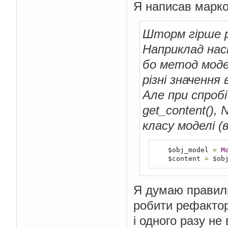
Я написав маркор
Шторм гірше р
Наприклад нас
бо метод модел
різні значення
Але при спроб
get_content(),
класу моделі (
    $obj_model 
=
M
    $content 
=
 $ob
Я думаю правил
робити рефактор
і одного разу не