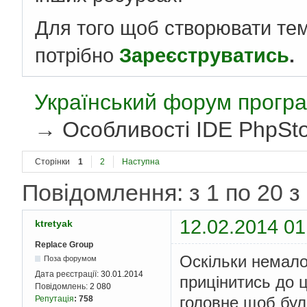
Для того щоб створювати те
потрібно
Зареєструватись
.
Український форум програ
→
Особливості IDE PhpSt
Сторінки
1
2
Наступна
Повідомлення: з 1 по 20 з
12.02.2014 01
ktretyak
Replace Group
Оскільки немало
Поза форумом
Дата реєстрації:
30.01.2014
прицінитись до ці
Повідомлень:
2 080
головне щоб бул
Репутація
:
758