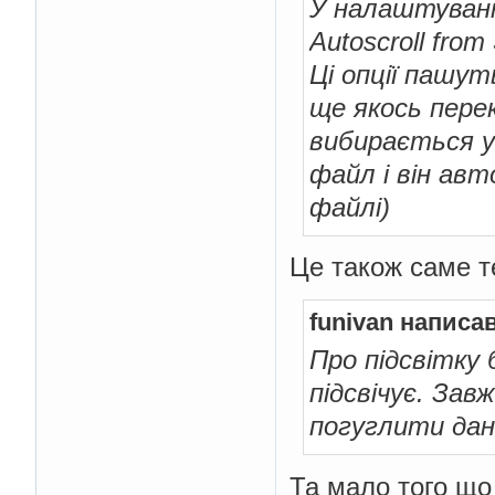
У налаштуванн
Autoscroll from
Ці опції пашут
ще якось пере
вибирається у
файл і він авт
файлі)
Це також саме т
funivan написав
Про підсвітку 
підсвічує. Зав
погуглити да
Та мало того що