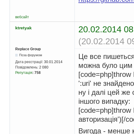
вебсайт
20.02.2014 08
ktretyak
(20.02.2014 0
Replace Group
Це все пишеться
Поза форумом
Дата реєстрації:
30.01.2014
можна було цим 
Повідомлень:
2 080
[code=php]throw
Репутація
:
758
':uri' не знайден
ну і далі цей же
іншого випадку:
[code=php]throw 
авторизація')[/co
Вигода - менше 