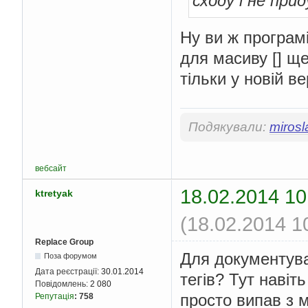
сходу і не пр
Ну ви ж програм
для масиву [] ще
тільки у новій в
Подякували:
mirosl
вебсайт
18.02.2014 10
ktretyak
(18.02.2014 1
Replace Group
Для документува
Поза форумом
Дата реєстрації:
30.01.2014
тегів? Тут навіт
Повідомлень:
2 080
просто випав з 
Репутація
:
758