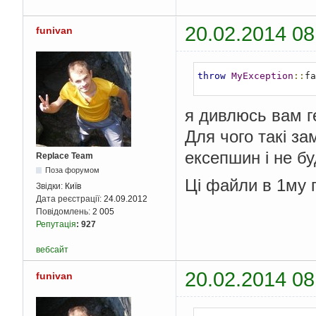
20.02.2014 08
funivan
throw
MyException
::
fa
я дивлюсь вам г
Для чого такі з
ексепшин і не бу
Replace Team
Поза форумом
Ці файли в 1му 
Звідки:
Київ
Дата реєстрації:
24.09.2012
Повідомлень:
2 005
Репутація
:
927
вебсайт
20.02.2014 08
funivan