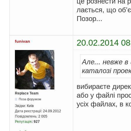
це рознести на рі
лається, що об'є
Позор...
20.02.2014 08
funivan
Але... невже 
каталозі прое
вибираєте директо
або у файлі прост
Replace Team
Поза форумом
усіх файлах, в к
Звідки:
Київ
Дата реєстрації:
24.09.2012
Повідомлень:
2 005
Репутація
:
927