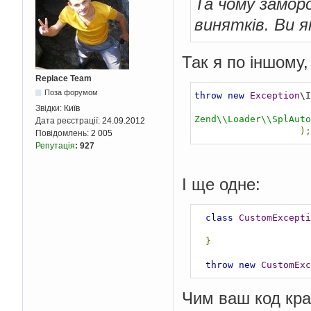
Та чому замор
винятків. Ви 
Так я по іншому, 
Replace Team
Поза форумом
throw
new
Exception
\I
Звідки:
Київ
Zend\\Loader\\SplAuto
Дата реєстрації:
24.09.2012
);
Повідомлень:
2 005
Репутація
:
927
І ще одне:
class
CustomExcepti
}
throw
new
CustomExc
Чим ваш код кра