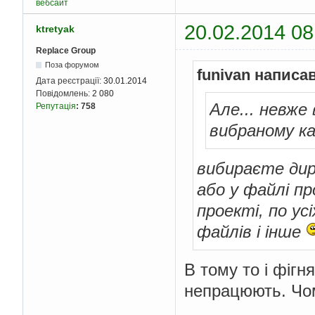
вебсайт
20.02.2014 08
ktretyak
Replace Group
Поза форумом
funivan написав
Дата реєстрації:
30.01.2014
Повідомлень:
2 080
Але... невже
Репутація
:
758
вибраному к
вибираєте дире
або у файлі пр
проекті, по ус
файлів і інше
В тому то і фігн
непрацюють. Чом