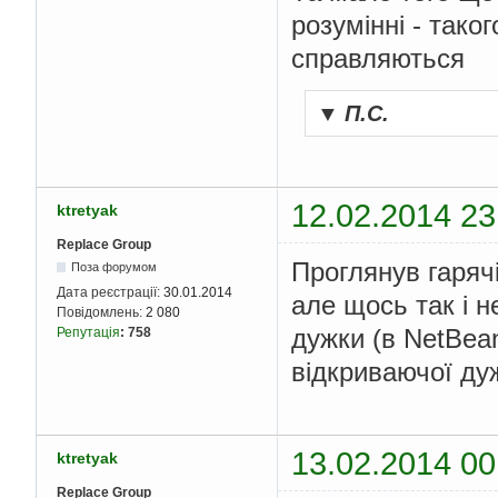
розумінні - тако
справляються
▼
П.С.
12.02.2014 23
ktretyak
Replace Group
Проглянув гаряч
Поза форумом
Дата реєстрації:
30.01.2014
але щось так і н
Повідомлень:
2 080
дужки (в NetBea
Репутація
:
758
відкриваючої д
13.02.2014 00
ktretyak
Replace Group