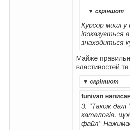
▼
скріншот
Курсор миші у м
іпоказується в
знаходиться 
Майже правильно
властивостей та 
▼
скріншот
funivan написав
3. "Також далі
каталогів, що
файл" Нажимає