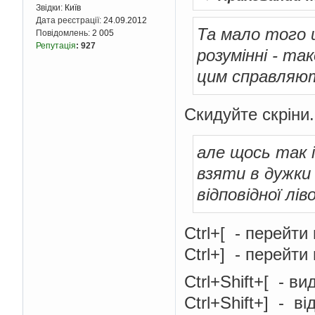
Звідки:
Київ
Дата реєстрації:
24.09.2012
Та мало того щ
Повідомлень:
2 005
Репутація
:
927
розумінні - та
цим справляю
Скидуйте скріни.
але щось так 
взяти в дужки
відповідної лів
Ctrl+[ - перейти
Ctrl+] - перейти
Ctrl+Shift+[ - в
Ctrl+Shift+] - ві