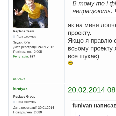
В тому то і ф
непрацюють. Ч
як на мене логічн
проекту.
Replace Team
Поза форумом
Якщо я правлю ф
Звідки:
Київ
всьому проекту я
Дата реєстрації:
24.09.2012
Повідомлень:
2 005
все шукає)
Репутація
:
927
вебсайт
20.02.2014 08
ktretyak
Replace Group
Поза форумом
funivan написав
Дата реєстрації:
30.01.2014
Повідомлень:
2 080