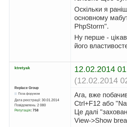
Оскільки я рані
основному мабут
PhpStorm".
Ну перше - ціка
його властивосте
12.02.2014 01
ktretyak
(12.02.2014 0
Replace Group
Ага, вже побачив
Поза форумом
Дата реєстрації:
30.01.2014
Ctrl+F12 або "Nav
Повідомлень:
2 080
Це далі "захова
Репутація
:
758
View->Show bread