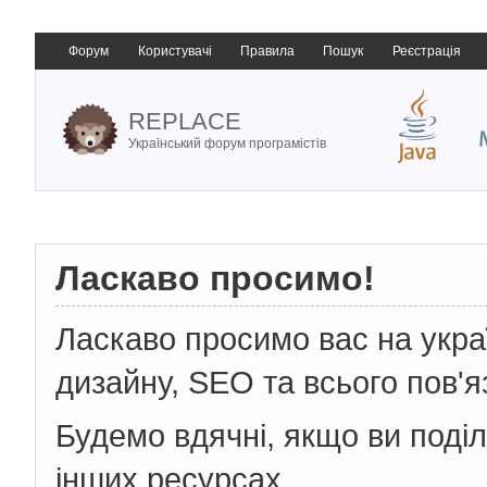
Форум
Користувачі
Правила
Пошук
Реєстрація
REPLACE
Український форум програмістів
Ласкаво просимо!
Ласкаво просимо вас на укр
дизайну, SEO та всього пов'я
Будемо вдячні, якщо ви поді
інших ресурсах.