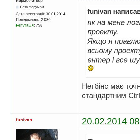
Replace Group
Поза форумом
funivan написав
Дата реєстрації:
30.01.2014
Повідомлень:
2 080
як на мене логі
Репутація
:
758
проекту.
Якщо я правлю
всьому проекту
ентер і все шу
Нетбінс має точ
стандартним Ctrl
20.02.2014 08
funivan