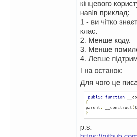
кінцевого корис
навів приклад:
1 - ви чітко зна
клас.
2. Менше коду.
3. Менше помил
4. Легше підтри
І на останок:
Для чого це пис
public
function
 __co
{
parent
::
__construct
(
$
}
p.s.
https://github.c