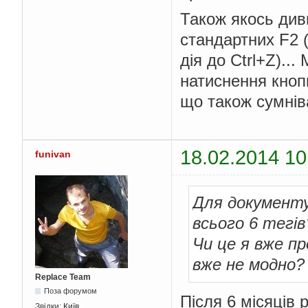
Також якось див
стандартних F2 
дія до Ctrl+Z)..
натиснення кнопк
що також сумнів
18.02.2014 10
funivan
Для документу
всього 6 тегів
Чи це я вже п
вже не модно?
Replace Team
Поза форумом
Після 6 місяців 
Звідки:
Київ