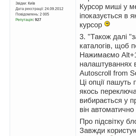
Звідки:
Київ
Курсор миші у ме
Дата реєстрації:
24.09.2012
іпоказується в я
Повідомлень:
2 005
Репутація
:
927
курсор
3. "Також далі 
каталогів, щоб 
Нажимаємо Alt+1
налаштуваннях в
Autoscroll from S
Ці опції пашуть 
якось переключа
вибирається у пр
він автоматично 
Про підсвітку бло
Завжди користую