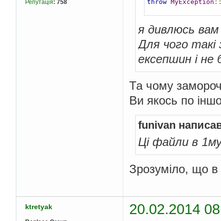
throw
MyException
:
Репутація
:
758
я дивлюсь вам
Для чого такі
ексепшин і не 
Та чому замороч
Ви якось по інш
funivan написав
Ці файли в 1м
Зрозуміло, що в 
20.02.2014 08
ktretyak