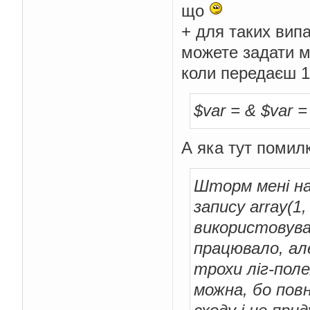
що
+ для таких вип
можете задати м
коли передаєш 
$var = & $var = 
А яка тут помил
Шторм мені на
запису array(1,
використовува
працювало, ал
трохи ліг-пол
можна, бо пов