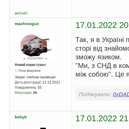
вебсайт
17.01.2022 20
machinegun
Так, я в Україн
сторі від знайом
зможу язиком.
"Ми, з СНД в ко
Новий користувач
Поза форумом
між собою". Це 
Звідки:
глибока провінція
Дата реєстрації:
12.12.2021
Повідомлень:
55
Репутація
:
26
Подякували:
0xDA
17.01.2022 21
bebyk