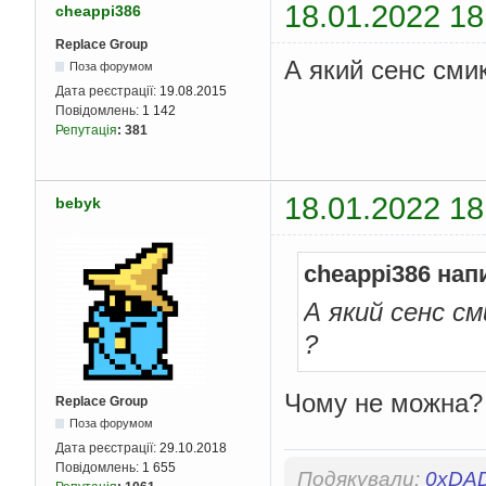
18.01.2022 18
cheappi386
Replace Group
А який сенс сми
Поза форумом
Дата реєстрації:
19.08.2015
Повідомлень:
1 142
Репутація
:
381
18.01.2022 18
bebyk
cheappi386 нап
А який сенс с
?
Чому не можна?
Replace Group
Поза форумом
Дата реєстрації:
29.10.2018
Повідомлень:
1 655
Подякували:
0xDA