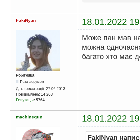
18.01.2022 19
FakiNyan
Може пан мав на
можна одночасно
багато хто має 
Робітниця.
Поза форумом
Дата реєстрації:
27.06.2013
Повідомлень:
14 203
Репутація
:
5764
18.01.2022 19
machinegun
FakiNyan напис