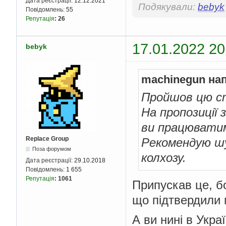
Дата реєстрації:
12.12.2021
Подякували:
bebyk
Повідомлень:
55
Репутація
:
26
17.01.2022 20
bebyk
machinegun на
Пройшов цю с
На пропозиції 
ви працюватим
Replace Group
Рекомендую шу
Поза форумом
колхозу.
Дата реєстрації:
29.10.2018
Повідомлень:
1 655
Репутація
:
1061
Припускав це, б
що підтвердили 
А ви нині в Укра