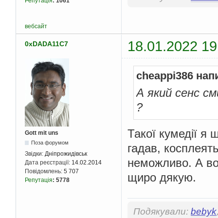
Репутація
:
1061
вебсайт
18.01.2022 19
0xDADA11C7
cheappi386 нап
А який сенс с
?
Такої кумедії я 
Gott mit uns
Поза форумом
гадав, косплеят
Звідки:
Дніпрожидівськ
неможливо. А во
Дата реєстрації:
14.02.2014
Повідомлень:
5 707
щиро дякую.
Репутація
:
5778
Подякували:
bebyk