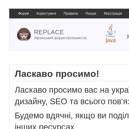
Форум
Користувачі
Правила
Пошук
Реєстрація
REPLACE
Український форум програмістів
Ласкаво просимо!
Ласкаво просимо вас на укр
дизайну, SEO та всього пов'я
Будемо вдячні, якщо ви поді
інших ресурсах.