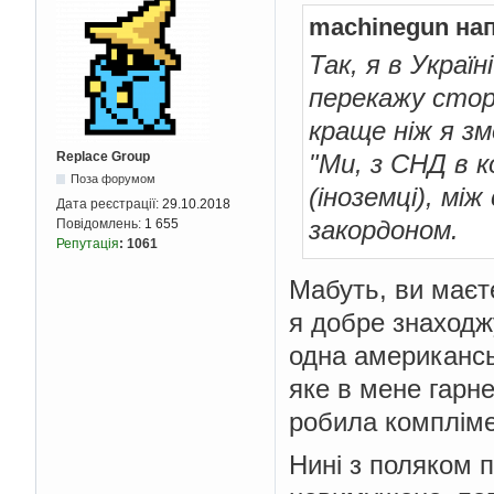
machinegun на
Так, я в Украї
перекажу сторі
краще ніж я зм
Replace Group
"Ми, з СНД в к
Поза форумом
(іноземці), мі
Дата реєстрації:
29.10.2018
закордоном.
Повідомлень:
1 655
Репутація
:
1061
Мабуть, ви маєт
я добре знаходж
одна американськ
яке в мене гарне
робила компліме
Нині з поляком 