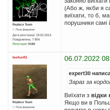
законно виїхати 
(Або ж, якби я 
виїхати, то б, м
порушники самі 
Replace Team
Поза форумом
Дата реєстрації:
19.02.2013
Повідомлень:
7 954
Репутація
:
5160
06.07.2022 08
leofun01
expert30 напис
Зараз за кордо
Виїхати з
відки 
Якщо ви в Польщі
Replace Team
Поза форумом
розумію в чому 