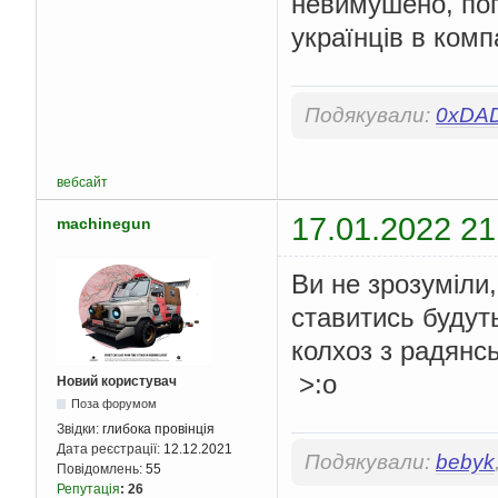
невимушено, поп
українців в комп
Подякували:
0xDA
вебсайт
17.01.2022 21
machinegun
Ви не зрозуміли,
ставитись будуть
колхоз з радянс
>:o
Новий користувач
Поза форумом
Звідки:
глибока провінція
Дата реєстрації:
12.12.2021
Подякували:
bebyk
Повідомлень:
55
Репутація
:
26