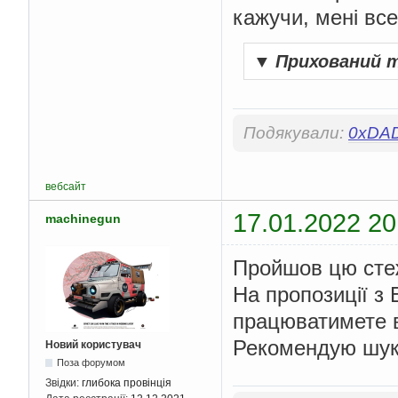
кажучи, мені все
▼
Прихований 
Подякували:
0xDA
вебсайт
17.01.2022 20
machinegun
Пройшов цю сте
На пропозиції з 
працюватимете в
Рекомендую шука
Новий користувач
Поза форумом
Звідки:
глибока провінція