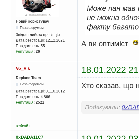
Може пан мав 
не можна одноч
Новий користувач
факту багато 
Поза форумом
Звідки:
глибока провінція
Дата реєстрації:
12.12.2021
А ви оптиміст
Повідомлень:
55
Репутація
:
26
18.01.2022 21
Vo_Vik
Replace Team
Хто сказав, що 
Поза форумом
Дата реєстрації:
01.10.2012
Повідомлень:
4 866
Репутація
:
2522
Подякували:
0xDA
вебсайт
19.01.2022 03
0xDADA11C7