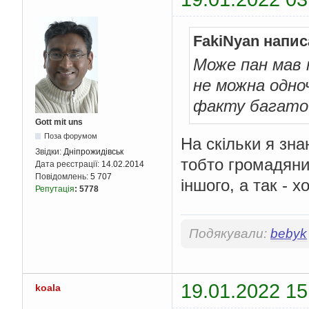
FakiNyan напис
Може пан мав 
не можна одноч
факту багато 
Gott mit uns
Поза форумом
На скільки я зн
Звідки:
Дніпрожидівськ
тобто громадяни
Дата реєстрації:
14.02.2014
Повідомлень:
5 707
іншого, а так - 
Репутація
:
5778
Подякували:
bebyk
19.01.2022 15
koala