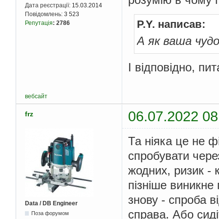
Дата реєстрації:
15.03.2014
Повідомлень:
3 523
P.Y. написав:
Репутація
:
2786
А як ваша чуд
І відповідно, пит
вебсайт
06.07.2022 08
frz
Та ніяка це не 
спробувати через
жодних, ризик - 
пізніше виникне 
знову - спроба в
Data / DB Engineer
справа. Або сиді
Поза форумом