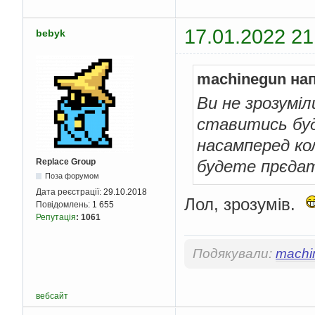
17.01.2022 21
bebyk
machinegun на
Ви не зрозуміл
ставитись буд
насамперед кол
Replace Group
будете прєда
Поза форумом
Дата реєстрації:
29.10.2018
Лол, зрозумів.
Повідомлень:
1 655
Репутація
:
1061
Подякували:
machi
вебсайт