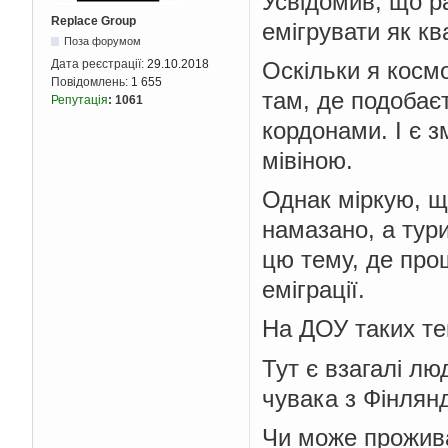
Усвідомив, що р
Replace Group
емігрувати як кв
Поза форумом
Оскільки я космо
Дата реєстрації:
29.10.2018
Повідомлень:
1 655
там, де подобає
Репутація
:
1061
кордонами. І є 
мівіною.
Однак міркую, щ
намазано, а тури
цю тему, де прош
еміграції.
На ДОУ таких те
Тут є взагалі л
чувака з Фінлянд
Чи може прожива